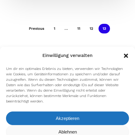
Previous
1
…
11
12
13
Einwilligung verwalten
Um dir ein optimales Erlebnis zu bieten, verwenden wir Technologien
wie Cookies, um Geräteinformationen zu speichern und/oder darauf
zuzugreifen. Wenn du diesen Technologien zustimmst, können wir
Daten wie das Surfverhalten oder eindeutige IDs auf dieser Website
verarbeiten. Wenn du deine Einwillligung nicht erteilst oder
zurückziehst, können bestimmte Merkmale und Funktionen
beeinträchtigt werden.
Akzeptieren
Wir verwenden Cookies, um dir die bestmögliche Erfahrung auf
Ablehnen