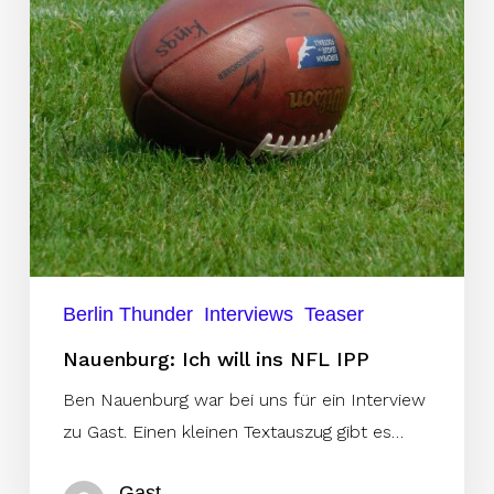
IPP
Berlin Thunder
Interviews
Teaser
Nauenburg: Ich will ins NFL IPP
Ben Nauenburg war bei uns für ein Interview
zu Gast. Einen kleinen Textauszug gibt es…
Gast