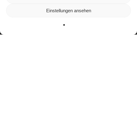
unserer Website zu bieten.
In den
Einstellungen
kannst du erfahren, welche Cookies wir
Einstellungen ansehen
verwenden oder sie ausschalten.
Zustimmen
Ablehnen
Einstellungen
facebook
youtube
instagram
spotify
twitch
email