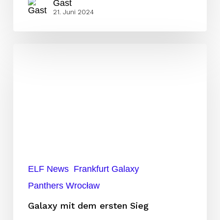
Gast
21. Juni 2024
Galaxy
mit
dem
ersten
Sieg
ELF News
Frankfurt Galaxy
Panthers Wrocław
Galaxy mit dem ersten Sieg