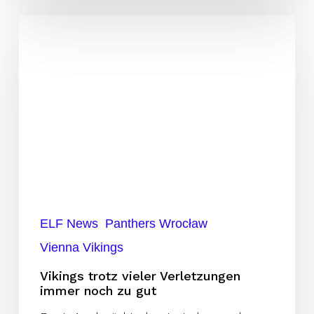
Vikings
trotz
vieler
Verletzungen
immer
noch
zu
gut
ELF News
Panthers Wrocław
Vienna Vikings
Vikings trotz vieler Verletzungen
immer noch zu gut