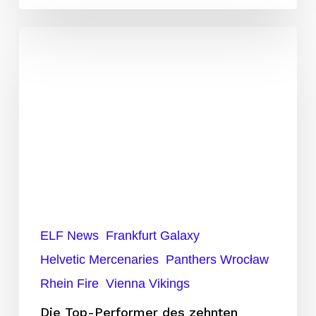
Die
Top-
Performer
des
zehnten
Spieltags
ELF News
Frankfurt Galaxy
Helvetic Mercenaries
Panthers Wrocław
Rhein Fire
Vienna Vikings
Die Top-Performer des zehnten