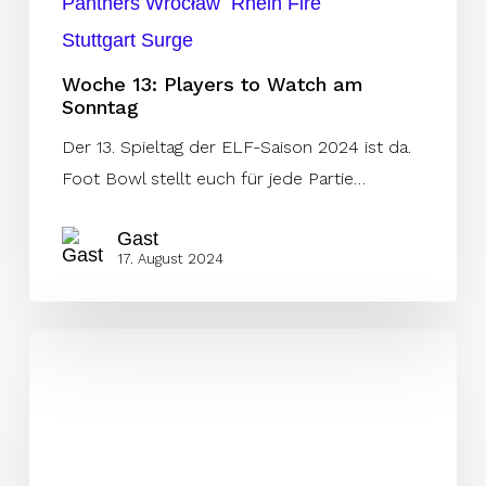
Panthers Wrocław
Rhein Fire
Stuttgart Surge
Woche 13: Players to Watch am
Sonntag
Der 13. Spieltag der ELF-Saison 2024 ist da.
Foot Bowl stellt euch für jede Partie…
Gast
17. August 2024
Die
Top-
Performer
des
zwölften