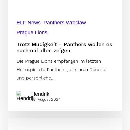
es
nochmal
allen
ELF News
Panthers Wrocław
zeigen
Prague Lions
Trotz Müdigkeit – Panthers wollen es
nochmal allen zeigen
Die Prague Lions empfangen im letzten
Heimspiel die Panthers , die ihren Record
und persönliche…
Hendrik
23. August 2024
Die