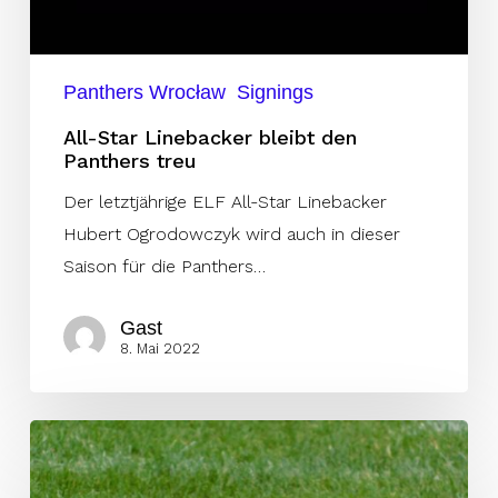
Panthers Wrocław
Signings
All-Star Linebacker bleibt den
Panthers treu
Der letztjährige ELF All-Star Linebacker
Hubert Ogrodowczyk wird auch in dieser
Saison für die Panthers…
Gast
8. Mai 2022
Adamczyk
bleibt