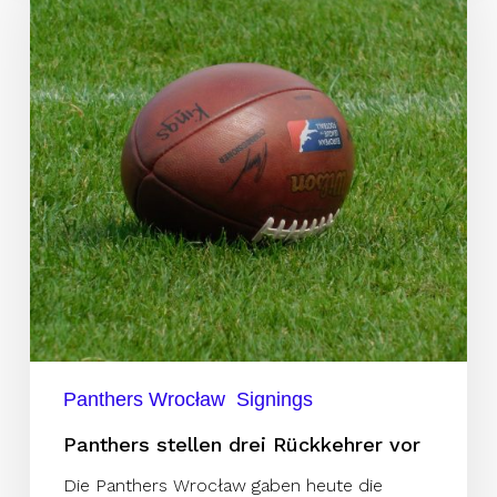
drei
Rückkehrer
vor
Panthers Wrocław
Signings
Panthers stellen drei Rückkehrer vor
Die Panthers Wrocław gaben heute die