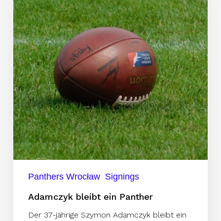
ein
Panther
Panthers Wrocław
Signings
Adamczyk bleibt ein Panther
Der 37-jährige Szymon Adamczyk bleibt ein