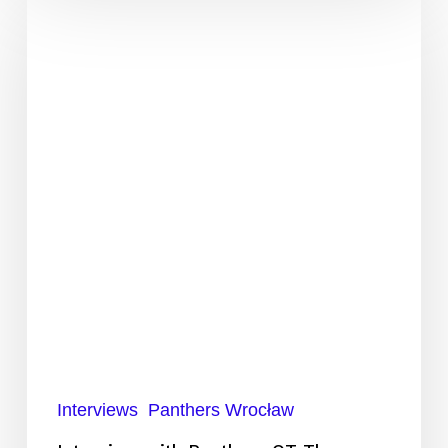
with
Panthers
OT
Thomas
Fileccia
Interviews
Panthers Wrocław