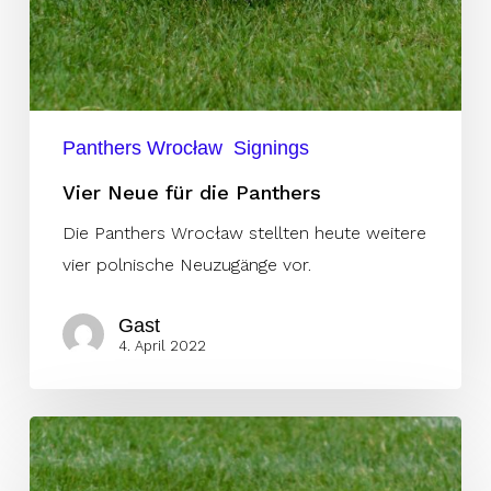
Panthers Wrocław
Signings
Vier Neue für die Panthers
Die Panthers Wrocław stellten heute weitere
vier polnische Neuzugänge vor.
Gast
4. April 2022
Panthers
stellen