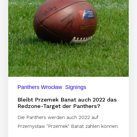
das
Redzone-
Target
der
Panthers?
Panthers Wrocław
Signings
Bleibt Przemek Banat auch 2022 das
Redzone-Target der Panthers?
Die Panthers werden auch 2022 auf
Przemysław "Przemek" Banat zählen können.