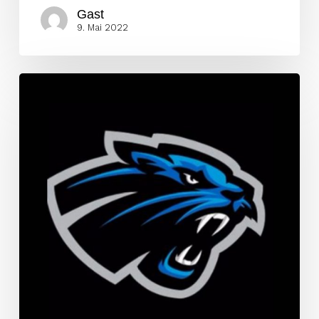
Gast
9. Mai 2022
All-
Star
Linebacker
bleibt
den
Panthers
treu