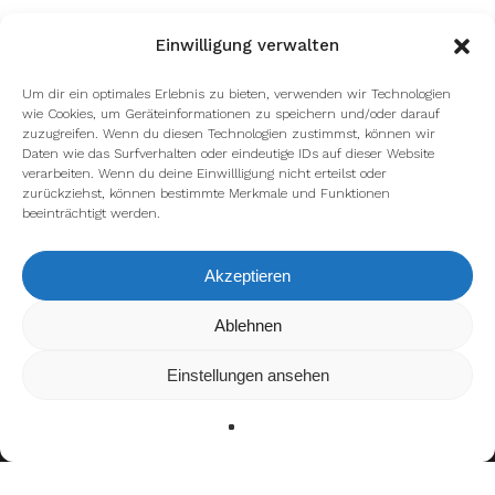
Einwilligung verwalten
Um dir ein optimales Erlebnis zu bieten, verwenden wir Technologien
wie Cookies, um Geräteinformationen zu speichern und/oder darauf
zuzugreifen. Wenn du diesen Technologien zustimmst, können wir
Daten wie das Surfverhalten oder eindeutige IDs auf dieser Website
verarbeiten. Wenn du deine Einwillligung nicht erteilst oder
zurückziehst, können bestimmte Merkmale und Funktionen
beeinträchtigt werden.
Akzeptieren
Wir verwenden Cookies, um dir die bestmögliche Erfahrung auf
Ablehnen
unserer Website zu bieten.
In den
Einstellungen
kannst du erfahren, welche Cookies wir
Einstellungen ansehen
verwenden oder sie ausschalten.
Zustimmen
Ablehnen
Einstellungen