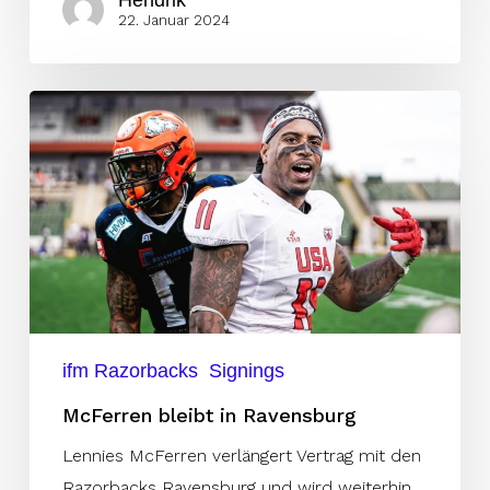
Hendrik
22. Januar 2024
McFerren
bleibt
in
Ravensburg
ifm Razorbacks
Signings
McFerren bleibt in Ravensburg
Lennies McFerren verlängert Vertrag mit den
Razorbacks Ravensburg und wird weiterhin