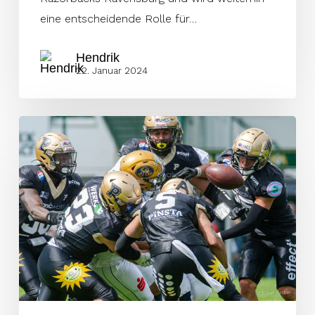
eine entscheidende Rolle für…
Hendrik
22. Januar 2024
Dolphins
bestätigen
„Sack
Monster“
für
2024