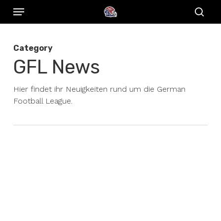
Menu
Skip
to
sear
main
Category
content
GFL News
Hier findet ihr Neuigkeiten rund um die German
Football League.