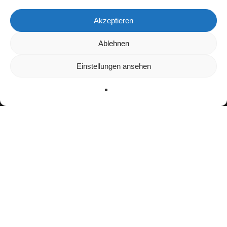
Akzeptieren
Wir verwenden Cookies, um dir die bestmögliche Erfahrung auf
Ablehnen
unserer Website zu bieten.
In den
Einstellungen
kannst du erfahren, welche Cookies wir
Einstellungen ansehen
verwenden oder sie ausschalten.
Zustimmen
Ablehnen
Einstellungen
facebook
youtube
instagram
spotify
twitch