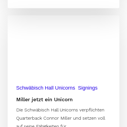
Miller
jetzt
ein
Unicorn
Schwäbisch Hall Unicorns
Signings
Miller jetzt ein Unicorn
Die Schwäbisch Hall Unicorns verpflichten
Quarterback Connor Miller und setzen voll
auf seine Fähigkeiten für…