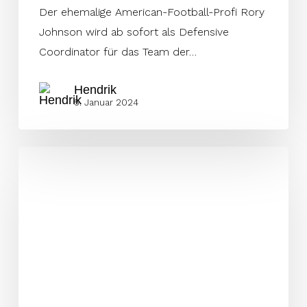
Der ehemalige American-Football-Profi Rory
Johnson wird ab sofort als Defensive
Coordinator für das Team der…
Hendrik
5. Januar 2024
Ingolstadt
Dukes
rüsten
auf