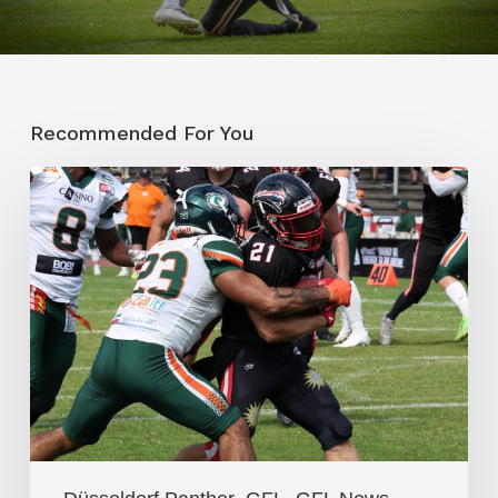
Recommended For You
Zwei
Big
Plays
entscheiden
Krimi
in
Düsseldorf