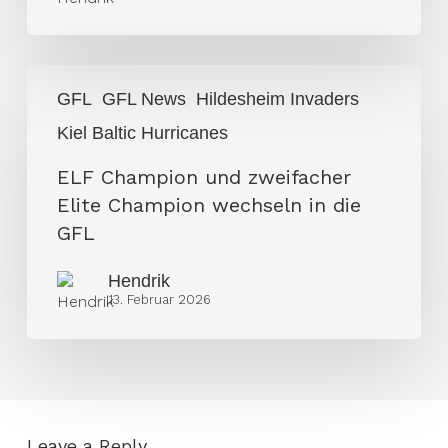
die
Kiel
Baltic
ELF
Hurricanes
GFL
GFL News
Hildesheim Invaders
Champion
Kiel Baltic Hurricanes
und
zweifacher
ELF Champion und zweifacher
Elite
Elite Champion wechseln in die
Champion
GFL
wechseln
Hendrik
in
13. Februar 2026
die
GFL
Leave a Reply