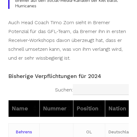
Bremer auf den Social-Media-Kanälen der Kiel Baltic
Hurricanes
Auch Head Coach Timo Zorn sieht in Bremer
Potenzial für das GFL-Team, da Bremer ihn in ersten
Receiver-Workshops davon überzeugt hat, dass er
schnell umsetzen kann, was von ihm verlangt wird,
und er sehr wissbegierig ist.
Bisherige Verpflichtungen für 2024
Suchen:
Name
Nummer
Position
Nation
Name
Nummer
Position
Nation
Behrens
OL
Deutschland