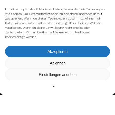
Um dir ein optimales Erlebnis zu bieten, verwenden wir Technologien
wie Cookies, um Geräteinformationen zu speichern und/oder darauf
zuzugreifen. Wenn du diesen Technologien zustimmst, können wir
Daten wie das Surfverhalten oder eindeutige IDs auf dieser Website
verarbeiten. Wenn du deine Einwillligung nicht erteilst oder
zurückziehst, können bestimmte Merkmale und Funktionen
beeinträchtigt werden.
Akzeptieren
Wir verwenden Cookies, um dir die bestmögliche Erfahrung auf
Ablehnen
unserer Website zu bieten.
In den
Einstellungen
kannst du erfahren, welche Cookies wir
Einstellungen ansehen
verwenden oder sie ausschalten.
Zustimmen
Ablehnen
Einstellungen