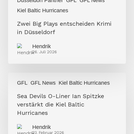
Düsseldorf Panther
GFL
GFL News
Kiel Baltic Hurricanes
Zwei Big Plays entscheiden Krimi
in Düsseldorf
Hendrik
26. Juli 2026
Sea
GFL
GFL News
Kiel Baltic Hurricanes
Devils
O-
Sea Devils O-Liner Ian Spitzke
Liner
verstärkt die Kiel Baltic
Ian
Hurricanes
Spitzke
Hendrik
verstärkt
23. Februar 2026