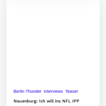
Ich
will
ins
NFL
IPP
Berlin Thunder
Interviews
Teaser
Nauenburg: Ich will ins NFL IPP