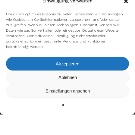
Einwilligung verwalten
Um dir ein optimales Erlebnis zu bieten, verwenden wir Technologien
wie Cookies, um Geräteinformationen zu speichern und/oder darauf
zuzugreifen. Wenn du diesen Technologien zustimmst, können wir
Daten wie das Surfverhalten oder eindeutige IDs auf dieser Website
verarbeiten. Wenn du deine Einwillligung nicht erteilst oder
zurückziehst, können bestimmte Merkmale und Funktionen
beeinträchtigt werden.
Akzeptieren
Wir verwenden Cookies, um dir die bestmögliche Erfahrung auf
Ablehnen
unserer Website zu bieten.
In den
Einstellungen
kannst du erfahren, welche Cookies wir
Einstellungen ansehen
verwenden oder sie ausschalten.
Zustimmen
Ablehnen
Einstellungen