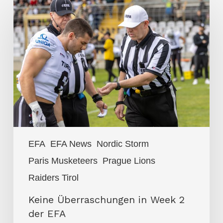
Keine
Überraschungen
in
Week
2
der
EFA
EFA
EFA News
Nordic Storm
Paris Musketeers
Prague Lions
Raiders Tirol
Keine Überraschungen in Week 2
der EFA