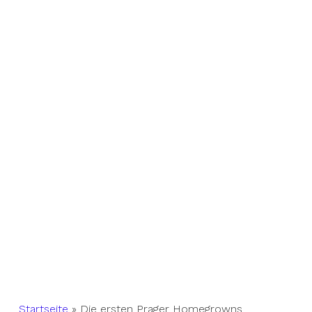
Startseite
»
Die ersten Prager Homegrowns