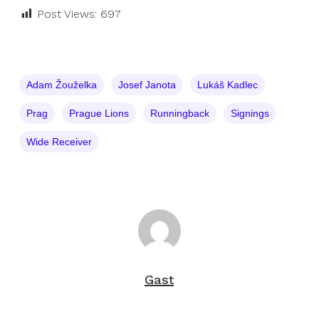
Post Views:
697
Adam Žouželka
Josef Janota
Lukáš Kadlec
Prag
Prague Lions
Runningback
Signings
Wide Receiver
Gast