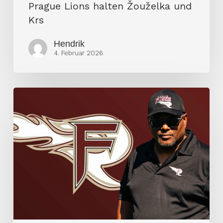
Prague Lions halten Žouželka und
Krs
Hendrik
4. Februar 2026
Warum
Fred
Armstrong
Rhein
Fire
verlassen
hat