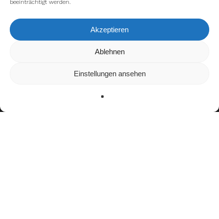
beeinträchtigt werden.
Akzeptieren
Wir verwenden Cookies, um dir die bestmögliche Erfahrung auf
Ablehnen
unserer Website zu bieten.
In den
Einstellungen
kannst du erfahren, welche Cookies wir
Einstellungen ansehen
verwenden oder sie ausschalten.
Zustimmen
Ablehnen
Einstellungen