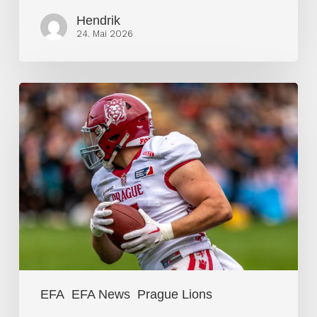
Hendrik
24. Mai 2026
Prague
Lions
halten
Žouželka
und
Krs
EFA
EFA News
Prague Lions