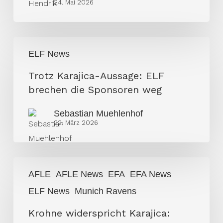
24. Mai 2026
Trotz
ELF News
Karajica-
Aussage:
Trotz Karajica-Aussage: ELF
ELF
brechen die Sponsoren weg
brechen
Sebastian Muehlenhof
die
22. März 2026
Sponsoren
weg
Krohne
AFLE
AFLE News
EFA
EFA News
widerspricht
ELF News
Munich Ravens
Karajica:
„Rechtliche
Krohne widerspricht Karajica:
Position