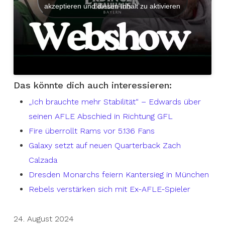
akzeptieren und diesen Inhalt zu aktivieren
Das könnte dich auch interessieren:
„Ich brauchte mehr Stabilität“ – Edwards über
seinen AFLE Abschied in Richtung GFL
Fire überrollt Rams vor 5.136 Fans
Galaxy setzt auf neuen Quarterback Zach
Calzada
Dresden Monarchs feiern Kantersieg in München
Rebels verstärken sich mit Ex-AFLE-Spieler
24. August 2024