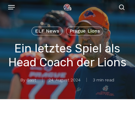
Menu
Skip
to
sear
main
content
ELF News
Prague Lions
Ein letztes Spiel als
Head Coach der Lions
By
Gast
24. August 2024
3 min read