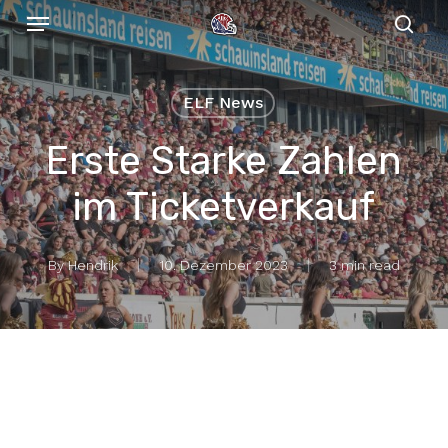
Menu
Skip
to
sear
main
content
ELF News
Erste Starke Zahlen
im Ticketverkauf
By
Hendrik
10. Dezember 2023
3 min read