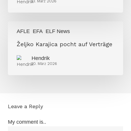
13. März 2026
Željko
AFLE
EFA
ELF News
Karajica
pocht
Željko Karajica pocht auf Verträge
auf
Hendrik
Verträge
10. März 2026
Leave a Reply
My comment is..