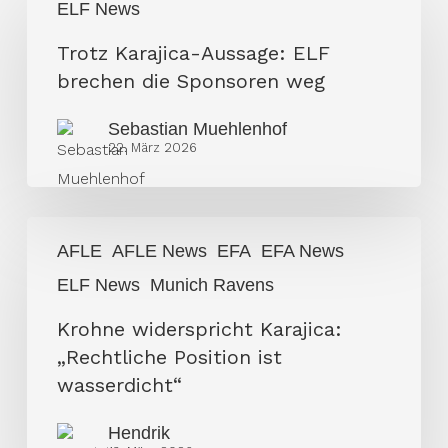
ELF News
Karajica-
Aussage:
Trotz Karajica-Aussage: ELF
ELF
brechen die Sponsoren weg
brechen
Sebastian Muehlenhof
die
22. März 2026
Sponsoren
weg
Krohne
AFLE
AFLE News
EFA
EFA News
widerspricht
ELF News
Munich Ravens
Karajica:
„Rechtliche
Krohne widerspricht Karajica:
Position
„Rechtliche Position ist
ist
wasserdicht“
wasserdicht“
Hendrik