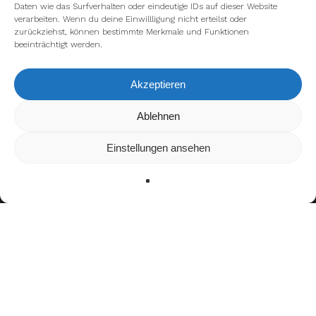
Daten wie das Surfverhalten oder eindeutige IDs auf dieser Website
verarbeiten. Wenn du deine Einwillligung nicht erteilst oder
zurückziehst, können bestimmte Merkmale und Funktionen
beeinträchtigt werden.
Akzeptieren
Wir verwenden Cookies, um dir die bestmögliche Erfahrung auf
Ablehnen
unserer Website zu bieten.
In den
Einstellungen
kannst du erfahren, welche Cookies wir
Einstellungen ansehen
verwenden oder sie ausschalten.
Zustimmen
Ablehnen
Einstellungen