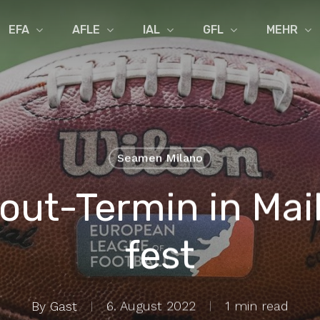
EFA
AFLE
IAL
GFL
MEHR
Seamen Milano
yout-Termin in Mai
fest
By
Gast
6. August 2022
1 min read