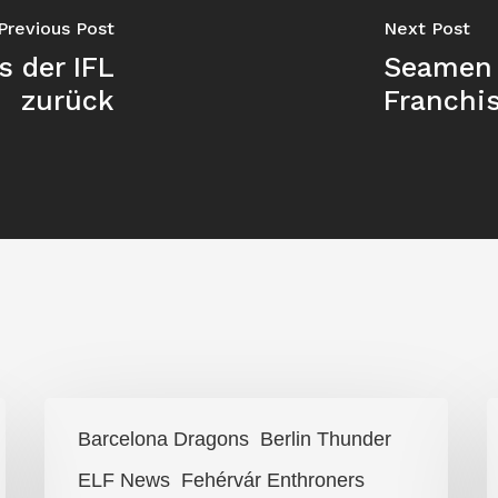
Previous Post
Next Post
 der IFL
Seamen 
zurück
Franchis
Bye
N
Barcelona Dragons
Berlin Thunder
Bye
Q
ELF News
Fehérvár Enthroners
Playoffs
i