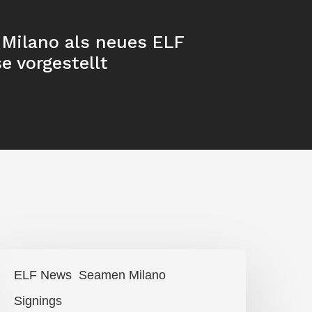
Milano als neues ELF
e vorgestellt
euer
ELF News
Seamen Milano
uarterback
Signings
n