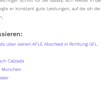
ichtiger Schritt für die Galaxy, sich wieder in die
gte er konstant gute Leistungen, auf die sih die
n.
ssieren:
rds über seinen AFLE Abschied in Richtung GFL
ach Calzada
in München
ieler