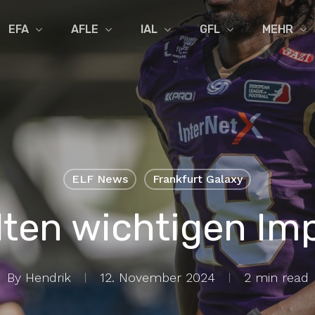
EFA
AFLE
IAL
GFL
MEHR
ELF News
Frankfurt Galaxy
lten wichtigen Imp
By
Hendrik
12. November 2024
2 min read