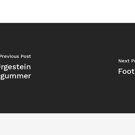
Previous Post
Next P
Urgestein
Foot
zgummer