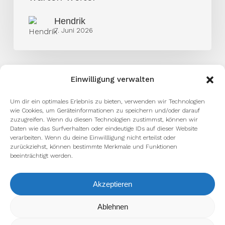
warten
weiter
Hendrik
7. Juni 2026
Einwilligung verwalten
Um dir ein optimales Erlebnis zu bieten, verwenden wir Technologien
wie Cookies, um Geräteinformationen zu speichern und/oder darauf
zuzugreifen. Wenn du diesen Technologien zustimmst, können wir
Daten wie das Surfverhalten oder eindeutige IDs auf dieser Website
verarbeiten. Wenn du deine Einwillligung nicht erteilst oder
zurückziehst, können bestimmte Merkmale und Funktionen
beeinträchtigt werden.
Akzeptieren
Wir verwenden Cookies, um dir die bestmögliche Erfahrung auf
Ablehnen
unserer Website zu bieten.
In den
Einstellungen
kannst du erfahren, welche Cookies wir