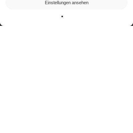
Einstellungen ansehen
verwenden oder sie ausschalten.
Zustimmen
Ablehnen
Einstellungen
facebook
youtube
instagram
spotify
twitch
email