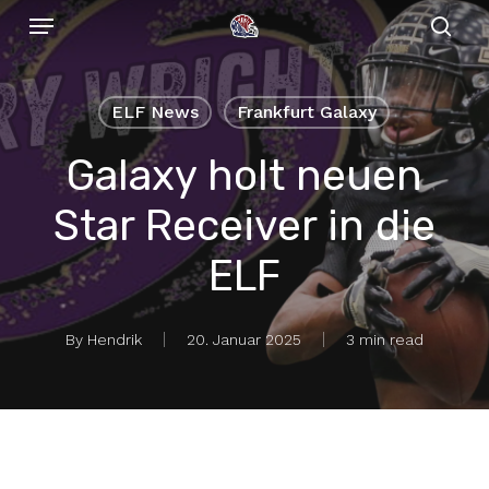
Menu
Skip
to
sear
main
content
ELF News
Frankfurt Galaxy
Galaxy holt neuen
Star Receiver in die
ELF
By
Hendrik
20. Januar 2025
3 min read