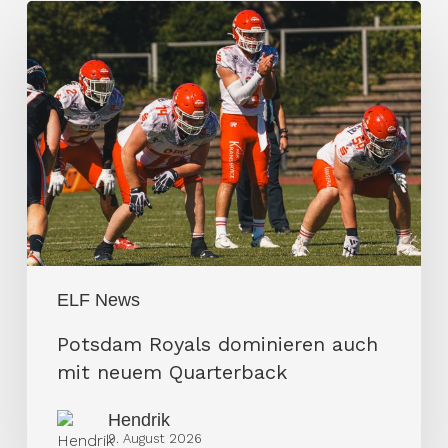
Potsdam
Royals
dominieren
auch
mit
neuem
Quarterback
ELF News
Potsdam Royals dominieren auch
mit neuem Quarterback
Hendrik
9. August 2026