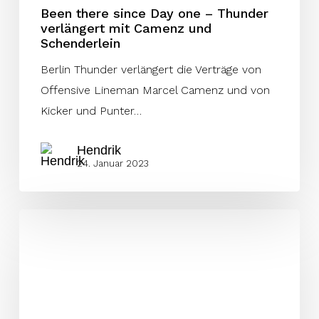
Been there since Day one – Thunder
und
verlängert mit Camenz und
Schenderlein
Schenderlein
Berlin Thunder verlängert die Verträge von
Offensive Lineman Marcel Camenz und von
Kicker und Punter…
Hendrik
24. Januar 2023
All-
Star
Kicker
Rimmler
Back