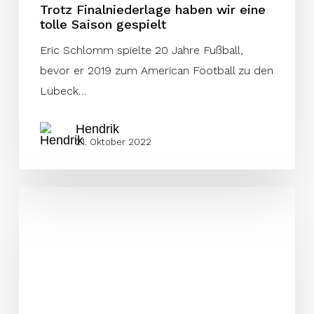
Trotz Finalniederlage haben wir eine
tolle Saison gespielt
Eric Schlomm spielte 20 Jahre Fußball,
bevor er 2019 zum American Football zu den
Lübeck…
Hendrik
21. Oktober 2022
Hanßen:
Ich
kick
den
Ball
jetzt