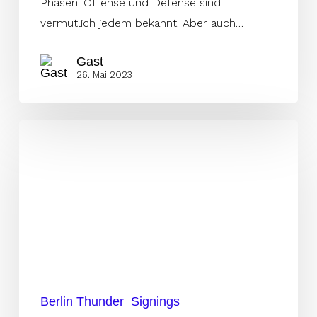
Phasen. Offense und Defense sind
vermutlich jedem bekannt. Aber auch…
Gast
26. Mai 2023
Been
there
since
Day
one
–
Thunder
verlängert
mit
Berlin Thunder
Signings
Camenz