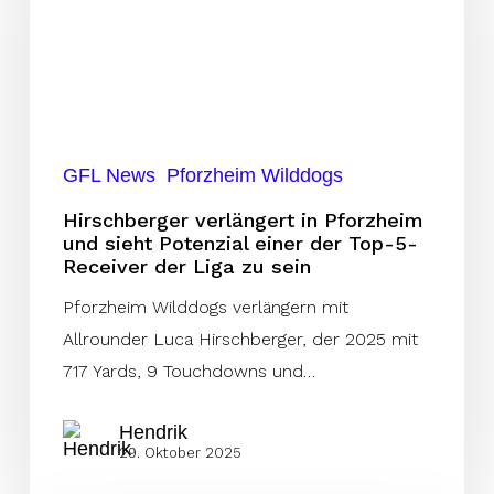
Pforzheim
und
sieht
Potenzial
einer
der
GFL News
Pforzheim Wilddogs
Top-
Hirschberger verlängert in Pforzheim
5-
und sieht Potenzial einer der Top-5-
Receiver der Liga zu sein
Receiver
der
Pforzheim Wilddogs verlängern mit
Liga
Allrounder Luca Hirschberger, der 2025 mit
zu
717 Yards, 9 Touchdowns und…
sein
Hendrik
29. Oktober 2025