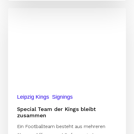
Special
Team
der
Kings
bleibt
zusammen
Leipzig Kings
Signings
Special Team der Kings bleibt
zusammen
Ein Footballteam besteht aus mehreren