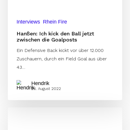
zwischen
die
Goalposts
Interviews
Rhein Fire
Hanßen: Ich kick den Ball jetzt
zwischen die Goalposts
Ein Defensive Back kickt vor über 12.000
Zuschauern, durch ein Field Goal aus über
43…
Hendrik
26. August 2022
Fire
trennt
sich