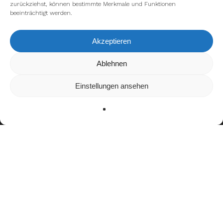
zurückziehst, können bestimmte Merkmale und Funktionen
beeinträchtigt werden.
Akzeptieren
Wir verwenden Cookies, um dir die bestmögliche Erfahrung auf
Ablehnen
unserer Website zu bieten.
In den
Einstellungen
kannst du erfahren, welche Cookies wir
Einstellungen ansehen
verwenden oder sie ausschalten.
Zustimmen
Ablehnen
Einstellungen
Teamerfolge
Türkischer Meister (2017, 2018, 2019)
Türkischer Universitätsmeister (2019, 2022)
Auszeichnungen