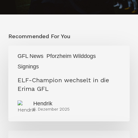
Recommended For You
ELF-
GFL News
Pforzheim Wilddogs
Champion
Signings
wechselt
in
ELF-Champion wechselt in die
die
Erima GFL
Erima
GFL
Hendrik
6. Dezember 2025
Erfahrener