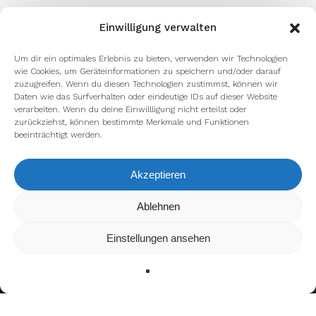
Einwilligung verwalten
Um dir ein optimales Erlebnis zu bieten, verwenden wir Technologien
wie Cookies, um Geräteinformationen zu speichern und/oder darauf
zuzugreifen. Wenn du diesen Technologien zustimmst, können wir
Daten wie das Surfverhalten oder eindeutige IDs auf dieser Website
verarbeiten. Wenn du deine Einwillligung nicht erteilst oder
zurückziehst, können bestimmte Merkmale und Funktionen
beeinträchtigt werden.
Akzeptieren
Wir verwenden Cookies, um dir die bestmögliche Erfahrung auf
Ablehnen
unserer Website zu bieten.
In den
Einstellungen
kannst du erfahren, welche Cookies wir
Einstellungen ansehen
verwenden oder sie ausschalten.
Zustimmen
Ablehnen
Einstellungen