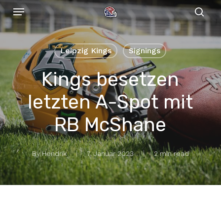
Menu
Skip
to
sear
main
content
Leipzig Kings
Signings
Kings besetzen
letzten A-Spot mit
RB McShane
By
Hendrik
7. Januar 2023
2 min read