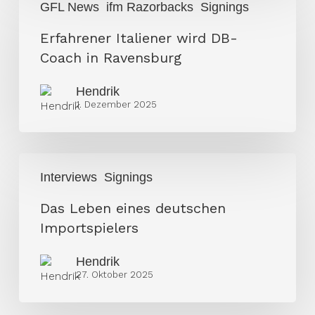
GFL News
ifm Razorbacks
Signings
Italiener
wird
Erfahrener Italiener wird DB-
DB-
Coach in Ravensburg
Coach
Hendrik
in
1. Dezember 2025
Ravensburg
Das
Interviews
Signings
Leben
eines
Das Leben eines deutschen
deutschen
Importspielers
Importspielers
Hendrik
27. Oktober 2025