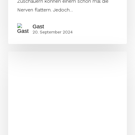
Zuschauern können einem schon mal die
Nerven flattern. Jedoch…
Gast
20. September 2024
Die
Top-
Performer
des
zehnten
Spieltags