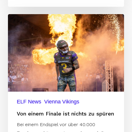
Von
einem
Finale
ist
nichts
zu
spüren
ELF News
Vienna Vikings
Von einem Finale ist nichts zu spüren
Bei einem Endspiel vor über 40.000