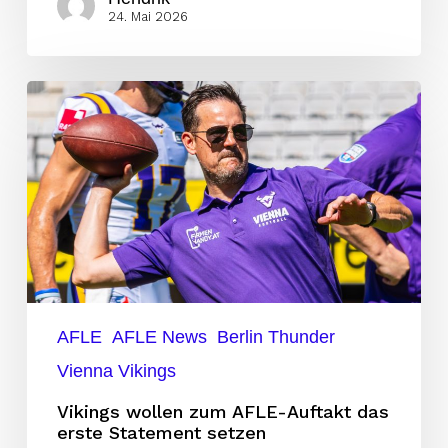
24. Mai 2026
Vikings
wollen
zum
AFLE-
Auftakt
das
erste
Statement
setzen
AFLE
AFLE News
Berlin Thunder
Vienna Vikings
Vikings wollen zum AFLE-Auftakt das
erste Statement setzen