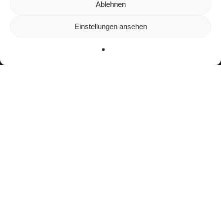
Wir verwenden Cookies, um dir die bestmögliche Erfahrung auf
Ablehnen
unserer Website zu bieten.
In den
Einstellungen
kannst du erfahren, welche Cookies wir
Einstellungen ansehen
verwenden oder sie ausschalten.
Zustimmen
Ablehnen
Einstellungen
facebook
youtube
instagram
spotify
twitch
email