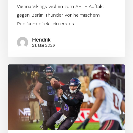
Vienna Vikings wollen zum AFLE Auftakt
gegen Berlin Thunder vor heimischem
Publikum direkt ein erstes…
Hendrik
21. Mai 2026
Quarterback
Ben
Holmes
verlängert
in
Wien