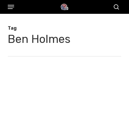
Menu
Skip
to
sear
main
Tag
content
Ben Holmes