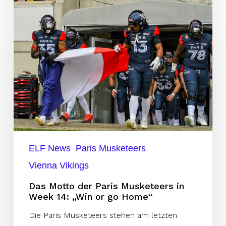
Das
Motto
der
Paris
Musketeers
in
Week
14:
„Win
or
ELF News
Paris Musketeers
go
Vienna Vikings
Home“
Das Motto der Paris Musketeers in
Week 14: „Win or go Home“
Die Paris Musketeers stehen am letzten