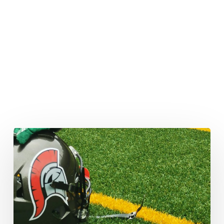
Zweifacher
Champion
verstärkt
Kölner
Defensive