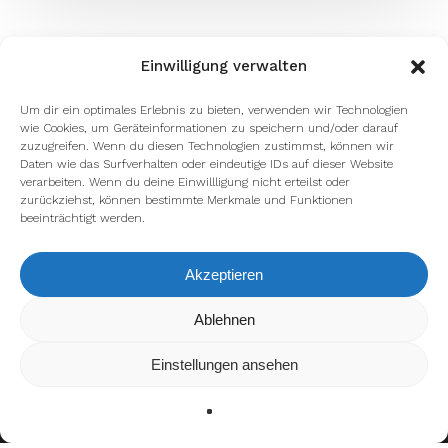
Einwilligung verwalten
Um dir ein optimales Erlebnis zu bieten, verwenden wir Technologien
wie Cookies, um Geräteinformationen zu speichern und/oder darauf
zuzugreifen. Wenn du diesen Technologien zustimmst, können wir
Daten wie das Surfverhalten oder eindeutige IDs auf dieser Website
verarbeiten. Wenn du deine Einwillligung nicht erteilst oder
zurückziehst, können bestimmte Merkmale und Funktionen
beeinträchtigt werden.
Akzeptieren
Wir verwenden Cookies, um dir die bestmögliche Erfahrung auf
Ablehnen
unserer Website zu bieten.
In den
Einstellungen
kannst du erfahren, welche Cookies wir
Einstellungen ansehen
verwenden oder sie ausschalten.
Zustimmen
Ablehnen
Einstellungen