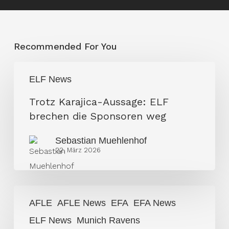
Recommended For You
Trotz
ELF News
Karajica-
Aussage:
Trotz Karajica-Aussage: ELF
ELF
brechen die Sponsoren weg
brechen
Sebastian Muehlenhof
die
22. März 2026
Sponsoren
weg
Krohne
AFLE
AFLE News
EFA
EFA News
widerspricht
ELF News
Munich Ravens
Karajica: