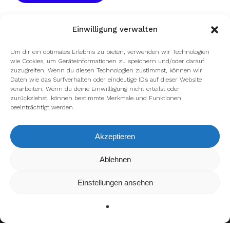
Einwilligung verwalten
Um dir ein optimales Erlebnis zu bieten, verwenden wir Technologien
wie Cookies, um Geräteinformationen zu speichern und/oder darauf
zuzugreifen. Wenn du diesen Technologien zustimmst, können wir
Daten wie das Surfverhalten oder eindeutige IDs auf dieser Website
facebook
youtube
instagram
spotify
twitch
verarbeiten. Wenn du deine Einwillligung nicht erteilst oder
zurückziehst, können bestimmte Merkmale und Funktionen
beeinträchtigt werden.
email
Akzeptieren
Wir verwenden Cookies, um dir die bestmögliche Erfahrung auf
Ablehnen
unserer Website zu bieten.
Impressum
Datenschutzerklärung
In den
Einstellungen
kannst du erfahren, welche Cookies wir
Einstellungen ansehen
verwenden oder sie ausschalten.
Zustimmen
Ablehnen
Einstellungen