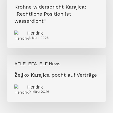
„Rechtliche
Krohne widerspricht Karajica:
Position
„Rechtliche Position ist
ist
wasserdicht“
wasserdicht“
Hendrik
13. März 2026
Željko
AFLE
EFA
ELF News
Karajica
pocht
Željko Karajica pocht auf Verträge
auf
Hendrik
Verträge
10. März 2026