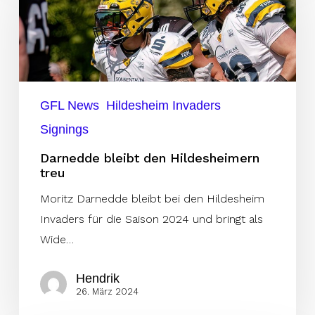
den
Hildesheimern
treu
GFL News
Hildesheim Invaders
Signings
Darnedde bleibt den Hildesheimern
treu
Moritz Darnedde bleibt bei den Hildesheim
Invaders für die Saison 2024 und bringt als
Wide…
Hendrik
26. März 2024