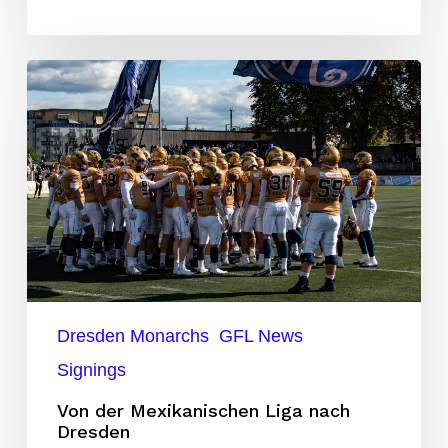
Von
der
Mexikanischen
Liga
nach
Dresden
Dresden Monarchs
GFL News
Signings
Von der Mexikanischen Liga nach
Dresden