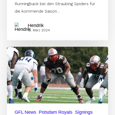
Runningback bei den Straubing Spiders für
die kommende Saison…
Hendrik
12. März 2024
Broome-
Webster:
Aus
der
XFL
in
die
GFL
GFL News
Potsdam Royals
Signings