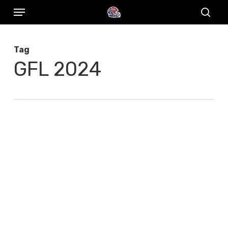
Menu
Skip
to
sear
main
Tag
content
GFL 2024