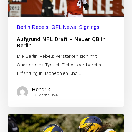
Neuer
QB
in
Berlin Rebels
GFL News
Signings
Berlin
Aufgrund NFL Draft – Neuer QB in
Berlin
Die Berlin Rebels verstärken sich mit
Quarterback Tyquell Fields, der bereits
Erfahrung in Tschechien und…
Hendrik
27. März 2024
Darnedde
bleibt