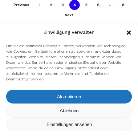
Previous
1
2
3
4
5
6
…
8
Next
Einwilligung verwalten
Um dir ein optimales Erlebnis zu bieten, verwenden wir Technologien
wie Cookies, um Geräteinformationen zu speichern und/oder darauf
zuzugreifen. Wenn du diesen Technologien zustimmst, können wir
Daten wie das Surfverhalten oder eindeutige IDs auf dieser Website
verarbeiten. Wenn du deine Einwillligung nicht erteilst oder
zurückziehst, können bestimmte Merkmale und Funktionen
beeinträchtigt werden.
Akzeptieren
Wir verwenden Cookies, um dir die bestmögliche Erfahrung auf
Ablehnen
unserer Website zu bieten.
In den
Einstellungen
kannst du erfahren, welche Cookies wir
Einstellungen ansehen
verwenden oder sie ausschalten.