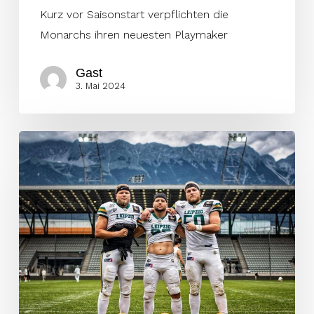
Kurz vor Saisonstart verpflichten die
Monarchs ihren neuesten Playmaker
Gast
3. Mai 2024
Monarchs
verpflichten
neuen
Linebacker
aus
der
ELF