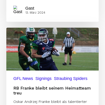
Gast
13. März 2024
RB
Franke
bleibt
seinem
Heimatteam
treu
GFL News
Signings
Straubing Spiders
RB Franke bleibt seinem Heimatteam
treu
Oskar Andrzej Franke bleibt als talentierter