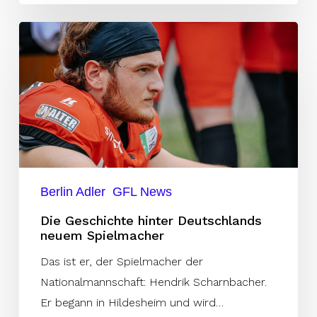
Die
Geschichte
hinter
Deutschlands
neuem
Spielmacher
Berlin Adler
GFL News
Die Geschichte hinter Deutschlands
neuem Spielmacher
Das ist er, der Spielmacher der
Nationalmannschaft: Hendrik Scharnbacher.
Er begann in Hildesheim und wird…