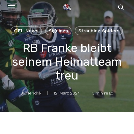
Menu
Skip
to
sear
main
content
GFL News
Signings
Straubing Spiders
RB Franke bleibt
seinem Heimatteam
treu
By
Hendrik
12. März 2024
3 min read