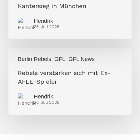
in
Kantersieg in München
München
Hendrik
26. Juli 2026
Rebels
Berlin Rebels
GFL
GFL News
verstärken
sich
Rebels verstärken sich mit Ex-
mit
AFLE-Spieler
Ex-
Hendrik
AFLE-
26. Juli 2026
Spieler