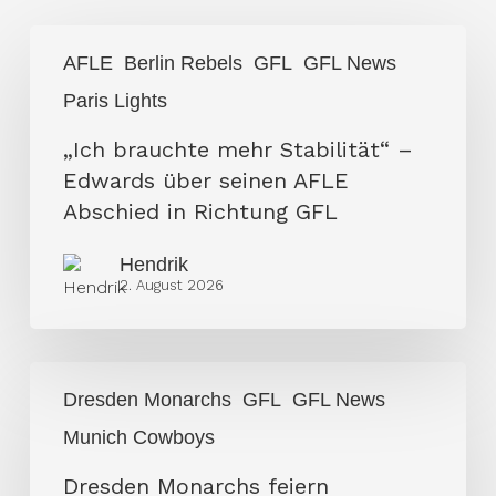
„Ich
AFLE
Berlin Rebels
GFL
GFL News
brauchte
Paris Lights
mehr
Stabilität“
„Ich brauchte mehr Stabilität“ –
–
Edwards über seinen AFLE
Edwards
Abschied in Richtung GFL
über
Hendrik
seinen
2. August 2026
AFLE
Abschied
in
Dresden
Richtung
Dresden Monarchs
GFL
GFL News
Monarchs
GFL
Munich Cowboys
feiern
Kantersieg
Dresden Monarchs feiern