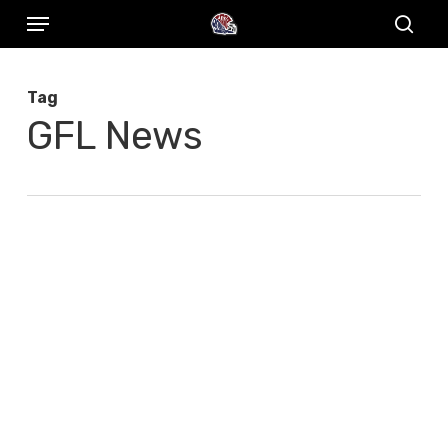
Menu
Skip
to
sear
main
Tag
content
GFL News