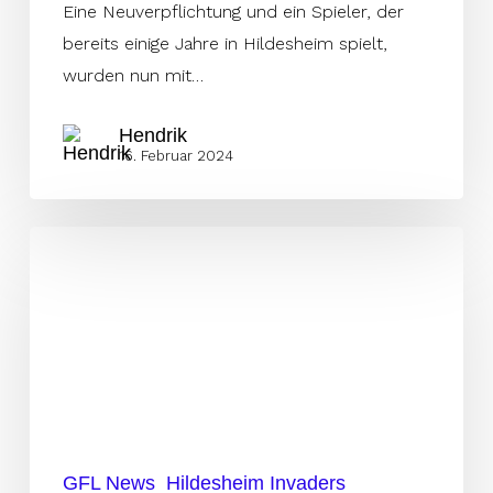
Eine Neuverpflichtung und ein Spieler, der
bereits einige Jahre in Hildesheim spielt,
wurden nun mit…
Hendrik
16. Februar 2024
Invaders
halten
an
Center
fest
GFL News
Hildesheim Invaders