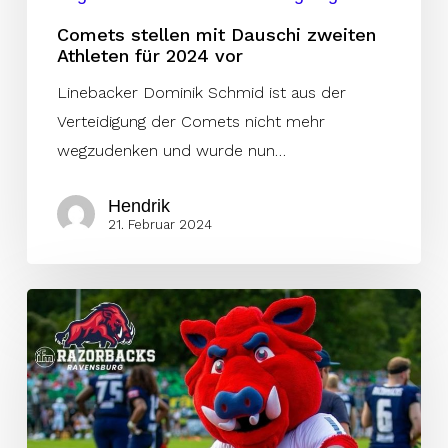
vor
Comets stellen mit Dauschi zweiten
Athleten für 2024 vor
Linebacker Dominik Schmid ist aus der
Verteidigung der Comets nicht mehr
wegzudenken und wurde nun…
Hendrik
21. Februar 2024
Razorbacks
bestätigen
zwei
Linebacker