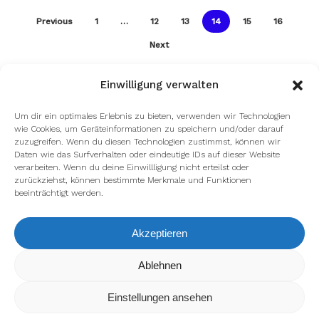
Previous
1
…
12
13
14
15
16
Next
Einwilligung verwalten
Um dir ein optimales Erlebnis zu bieten, verwenden wir Technologien
wie Cookies, um Geräteinformationen zu speichern und/oder darauf
zuzugreifen. Wenn du diesen Technologien zustimmst, können wir
Daten wie das Surfverhalten oder eindeutige IDs auf dieser Website
verarbeiten. Wenn du deine Einwillligung nicht erteilst oder
zurückziehst, können bestimmte Merkmale und Funktionen
beeinträchtigt werden.
Akzeptieren
Wir verwenden Cookies, um dir die bestmögliche Erfahrung auf
Ablehnen
unserer Website zu bieten.
In den
Einstellungen
kannst du erfahren, welche Cookies wir
Einstellungen ansehen
verwenden oder sie ausschalten.