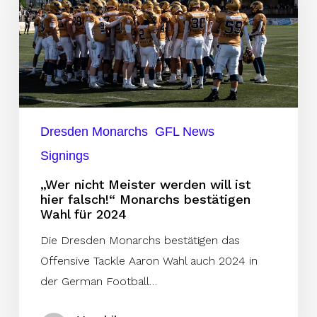
werden
will
ist
hier
falsch!“
Monarchs
bestätigen
Dresden Monarchs
GFL News
Wahl
Signings
für
„Wer nicht Meister werden will ist
2024
hier falsch!“ Monarchs bestätigen
Wahl für 2024
Die Dresden Monarchs bestätigen das
Offensive Tackle Aaron Wahl auch 2024 in
der German Football…