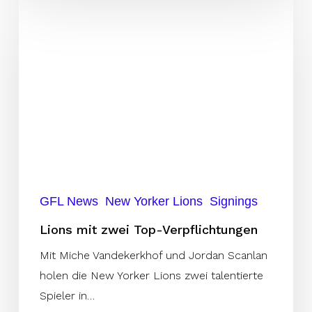
Lions
mit
zwei
Top-
Verpflichtungen
GFL News
New Yorker Lions
Signings
Lions mit zwei Top-Verpflichtungen
Mit Miche Vandekerkhof und Jordan Scanlan
holen die New Yorker Lions zwei talentierte
Spieler in…