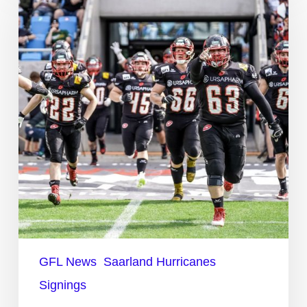
britischen
Defensive
End
GFL News
Saarland Hurricanes
Signings