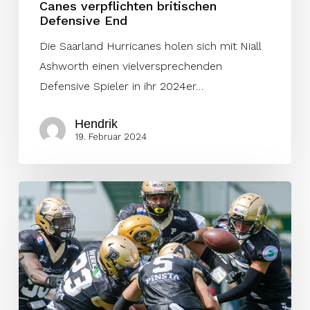
Canes verpflichten britischen
Defensive End
Die Saarland Hurricanes holen sich mit Niall
Ashworth einen vielversprechenden
Defensive Spieler in ihr 2024er…
Hendrik
19. Februar 2024
Dolphins:
Vier
weitere
Spieler
mit
Talent