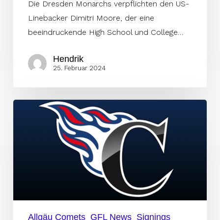
Die Dresden Monarchs verpflichten den US-
Linebacker Dimitri Moore, der eine
beeindruckende High School und College…
Hendrik
25. Februar 2024
Comets
stellen
mit
Dauschi
zweiten
Athleten
für
2024
Allgäu Comets
GFL News
Signings