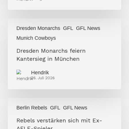
Dresden
Dresden Monarchs
GFL
GFL News
Monarchs
Munich Cowboys
feiern
Kantersieg
Dresden Monarchs feiern
in
Kantersieg in München
München
Hendrik
26. Juli 2026
Rebels
Berlin Rebels
GFL
GFL News
verstärken
sich
Rebels verstärken sich mit Ex-
mit
AFLE-Spieler