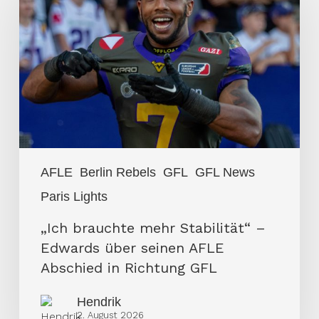
mehr
Stabilität“
–
Edwards
über
seinen
AFLE
Abschied
AFLE
Berlin Rebels
GFL
GFL News
in
Paris Lights
Richtung
GFL
„Ich brauchte mehr Stabilität“ –
Edwards über seinen AFLE
Abschied in Richtung GFL
Hendrik
2. August 2026