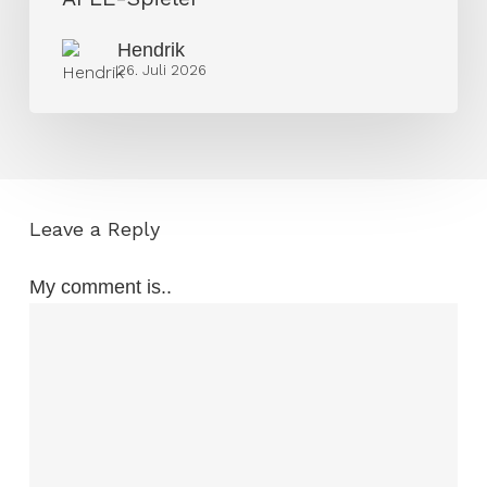
Ex-
Hendrik
AFLE-
26. Juli 2026
Spieler
Leave a Reply
My comment is..