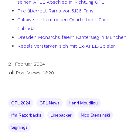
seinen AFLE Abschied in Richtung GFL
Fire überrollt Rams vor 5.136 Fans
Galaxy setzt auf neuen Quarterback Zach
Calzada
Dresden Monarchs feiern Kantersieg in München
Rebels verstärken sich mit Ex-AFLE-Spieler
21. Februar 2024
Post Views:
1.820
GFL 2024
GFL News
Henri Moudilou
Ifm Razorbacks
Linebacker
Nico Stensinski
Signings