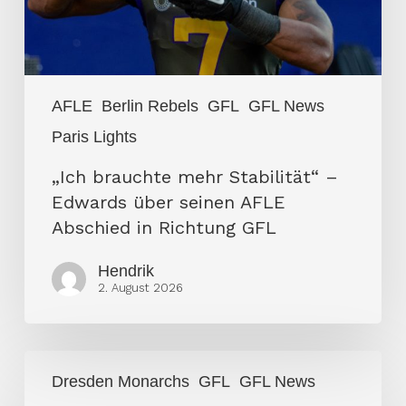
über
seinen
AFLE
Abschied
AFLE
Berlin Rebels
GFL
GFL News
in
Paris Lights
Richtung
GFL
„Ich brauchte mehr Stabilität“ –
Edwards über seinen AFLE
Abschied in Richtung GFL
Hendrik
2. August 2026
Dresden
Dresden Monarchs
GFL
GFL News
Monarchs