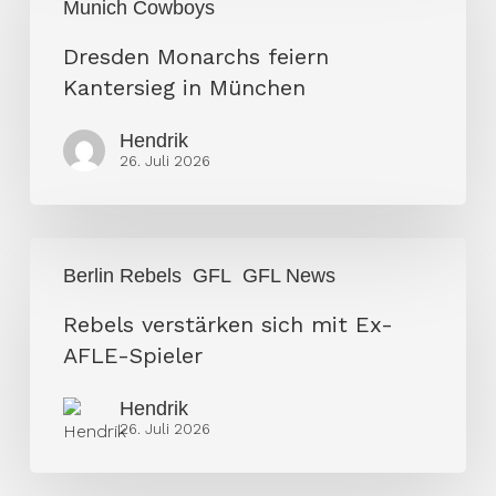
Munich Cowboys
feiern
Kantersieg
Dresden Monarchs feiern
in
Kantersieg in München
München
Hendrik
26. Juli 2026
Rebels
Berlin Rebels
GFL
GFL News
verstärken
sich
Rebels verstärken sich mit Ex-
mit
AFLE-Spieler
Ex-
Hendrik
AFLE-
26. Juli 2026
Spieler