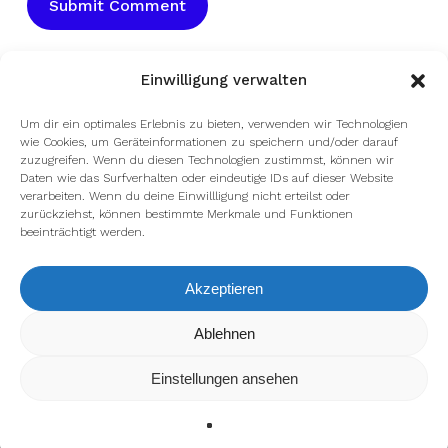
Einwilligung verwalten
Um dir ein optimales Erlebnis zu bieten, verwenden wir Technologien
wie Cookies, um Geräteinformationen zu speichern und/oder darauf
zuzugreifen. Wenn du diesen Technologien zustimmst, können wir
Daten wie das Surfverhalten oder eindeutige IDs auf dieser Website
verarbeiten. Wenn du deine Einwillligung nicht erteilst oder
zurückziehst, können bestimmte Merkmale und Funktionen
beeinträchtigt werden.
Akzeptieren
Wir verwenden Cookies, um dir die bestmögliche Erfahrung auf
Ablehnen
unserer Website zu bieten.
In den
Einstellungen
kannst du erfahren, welche Cookies wir
Einstellungen ansehen
verwenden oder sie ausschalten.
Zustimmen
Ablehnen
Einstellungen