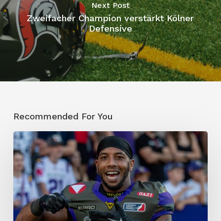
Next Post
Zweifacher Champion verstärkt Kölner
Defensive
Recommended For You
„Ich
brauchte
mehr
Stabilität“
–
Edwards