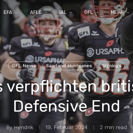
EFA
AFLE
IAL
GFL
MEHR
GFL News
Saarland Hurricanes
Signings
 verpflichten brit
Defensive End
By
Hendrik
19. Februar 2024
2 min read