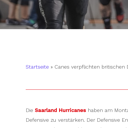
Startseite
»
Canes verpflichten britischen
Die
Saarland Hurricanes
haben am Mont
Hit enter to search or ESC to close
Defensive zu verstärken. Der Defensive En