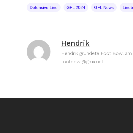
Defensive Line
GFL 2024
GFL News
Lineb
Hendrik
Hendrik gründete Foot Bowl am 30
footbowl@gmx.net