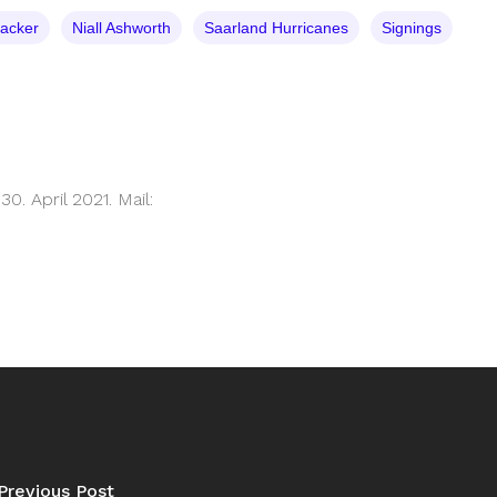
acker
Niall Ashworth
Saarland Hurricanes
Signings
. April 2021. Mail:
Previous Post