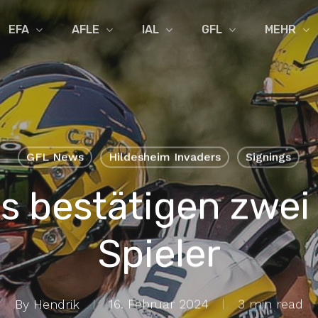
EFA
AFLE
IAL
GFL
MEHR
GFL News
Hildesheim Invaders
Signings
s bestätigen zwei
Spieler
By
Hendrik
16. Februar 2024
3 min read