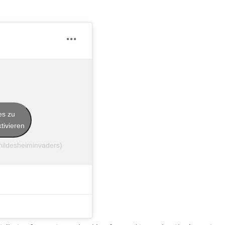
es zu
tivieren
@hildesheiminvaders)