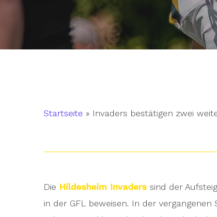
Startseite
»
Invaders bestätigen zwei weite
Die
Hildesheim Invade
rs
sind der Aufstei
Hit enter to search or ESC to close
in der GFL beweisen. In der vergangenen S