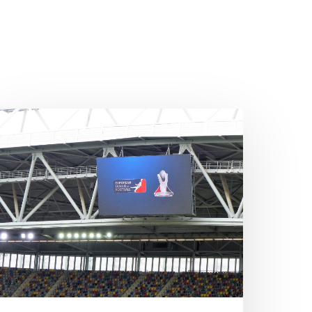
LF
onors
022