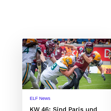
Hit enter to search or ESC to close
KW
46:
Sind
Paris
und
Stuttgart
Contender?
ELF News
KW 46: Sind Paris und