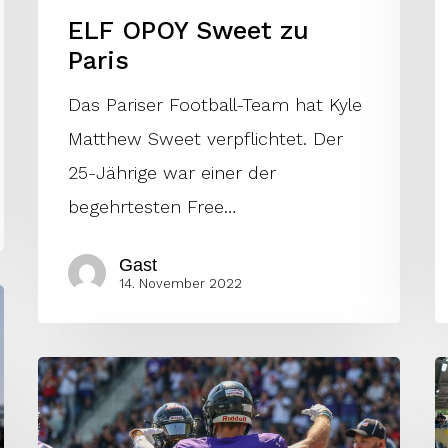
ELF OPOY Sweet zu
Paris
Das Pariser Football-Team hat Kyle
Matthew Sweet verpflichtet. Der
25-Jährige war einer der
begehrtesten Free…
Gast
14. November 2022
ELF
F
Week
R
12:
d