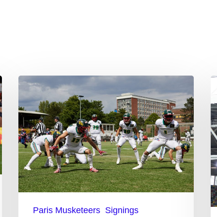
ELF
E
OPOY
H
Sweet
2
zu
Paris
Paris Musketeers
Signings