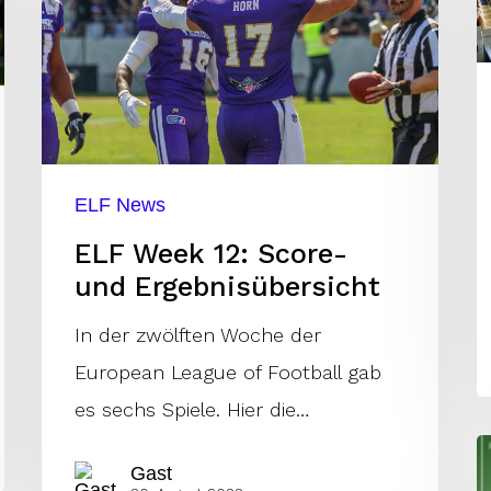
Score-
B
und
D
Ergebnisübersicht
ELF News
ELF Week 12: Score-
und Ergebnisübersicht
In der zwölften Woche der
European League of Football gab
es sechs Spiele. Hier die…
S
Gast
W