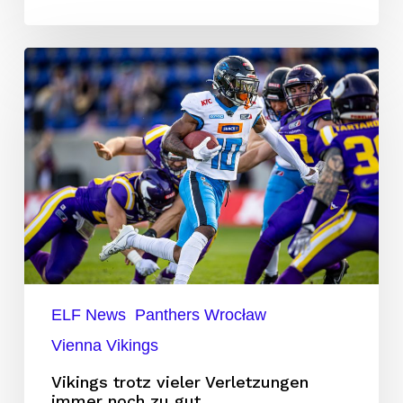
Vikings
trotz
vieler
Verletzungen
immer
noch
zu
gut
ELF News
Panthers Wrocław
Vienna Vikings
Vikings trotz vieler Verletzungen
immer noch zu gut