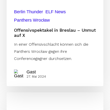
Berlin Thunder
ELF News
Panthers Wrocław
Offensivspektakel in Breslau – Unmut
auf X
In einer Offensivschlacht können sich die
Panthers Wrocław gegen ihre
Conferencegegner durchsetzen.
Gast
27. Mai 2024
ELF
Live
Show: