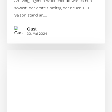
Am vergangenen Wochenende war es nun
soweit, der erste Spieltag der neuen ELF-
Saison stand an.…
Gast
30. Mai 2024
Offensivspektakel
in
Breslau
–
Unmut
auf
X