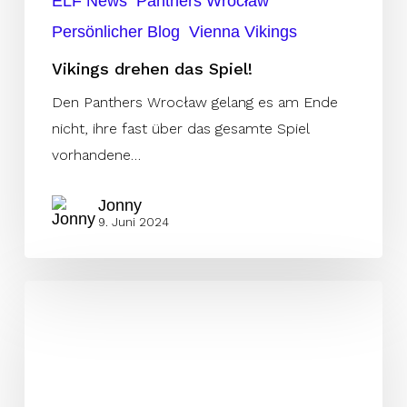
ELF News
Panthers Wrocław
Persönlicher Blog
Vienna Vikings
Vikings drehen das Spiel!
Den Panthers Wrocław gelang es am Ende
nicht, ihre fast über das gesamte Spiel
vorhandene…
Jonny
9. Juni 2024
Panthers
laden
Surge
zum
Tänzchen