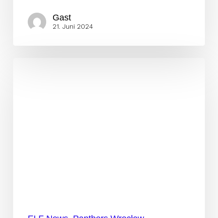
Gast
21. Juni 2024
Vikings
drehen
das
Spiel!