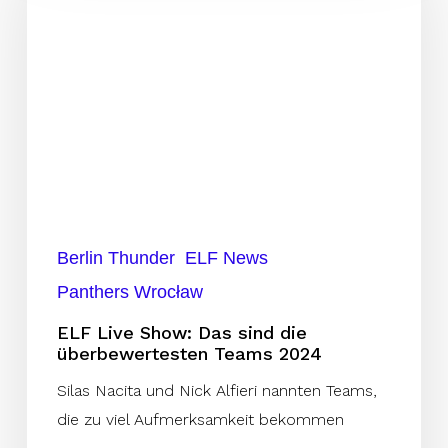
Das
sind
die
überbewertesten
Teams
2024
Berlin Thunder
ELF News
Panthers Wrocław
ELF Live Show: Das sind die
überbewertesten Teams 2024
Silas Nacita und Nick Alfieri nannten Teams,
die zu viel Aufmerksamkeit bekommen