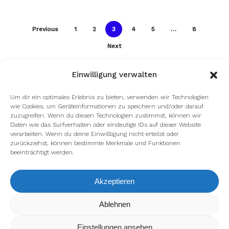
Previous
1
2
3
4
5
…
8
Next
Einwilligung verwalten
Um dir ein optimales Erlebnis zu bieten, verwenden wir Technologien
wie Cookies, um Geräteinformationen zu speichern und/oder darauf
zuzugreifen. Wenn du diesen Technologien zustimmst, können wir
Daten wie das Surfverhalten oder eindeutige IDs auf dieser Website
verarbeiten. Wenn du deine Einwillligung nicht erteilst oder
zurückziehst, können bestimmte Merkmale und Funktionen
beeinträchtigt werden.
facebook
youtube
instagram
spotify
twitch
Akzeptieren
email
Wir verwenden Cookies, um dir die bestmögliche Erfahrung auf
Ablehnen
unserer Website zu bieten.
In den
Einstellungen
kannst du erfahren, welche Cookies wir
Einstellungen ansehen