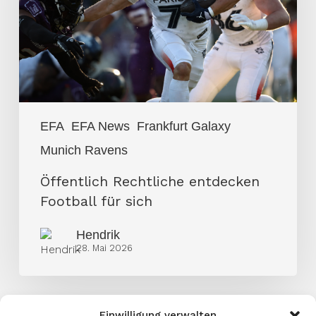
für
sich
EFA
EFA News
Frankfurt Galaxy
Munich Ravens
Öffentlich Rechtliche entdecken
Football für sich
Hendrik
28. Mai 2026
Einwilligung verwalten