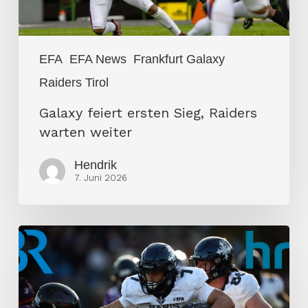
EFA
EFA News
Frankfurt Galaxy
Raiders Tirol
Galaxy feiert ersten Sieg, Raiders
warten weiter
Hendrik
7. Juni 2026
Öffentlich
Rechtliche
entdecken
Football