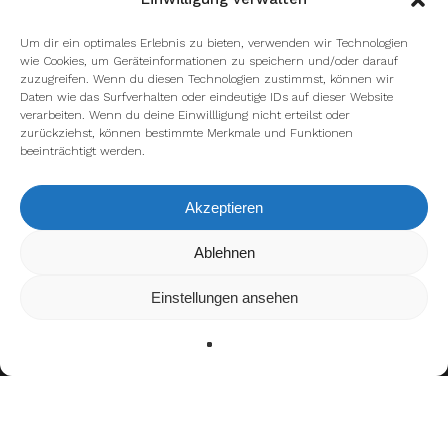
Um dir ein optimales Erlebnis zu bieten, verwenden wir Technologien
wie Cookies, um Geräteinformationen zu speichern und/oder darauf
zuzugreifen. Wenn du diesen Technologien zustimmst, können wir
Daten wie das Surfverhalten oder eindeutige IDs auf dieser Website
verarbeiten. Wenn du deine Einwillligung nicht erteilst oder
zurückziehst, können bestimmte Merkmale und Funktionen
beeinträchtigt werden.
Akzeptieren
Wir verwenden Cookies, um dir die bestmögliche Erfahrung auf
Ablehnen
unserer Website zu bieten.
In den
Einstellungen
kannst du erfahren, welche Cookies wir
Einstellungen ansehen
verwenden oder sie ausschalten.
Zustimmen
Ablehnen
Einstellungen