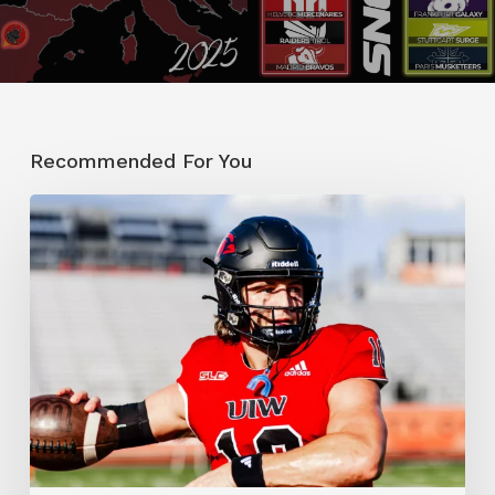
Recommended For You
Galaxy
setzt
auf
neuen
Quarterback
Zach
Calzada