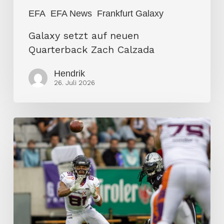
EFA
EFA News
Frankfurt Galaxy
Galaxy setzt auf neuen
Quarterback Zach Calzada
Hendrik
26. Juli 2026
Galaxy
feiert
ersten
Sieg,
Raiders
warten
weiter