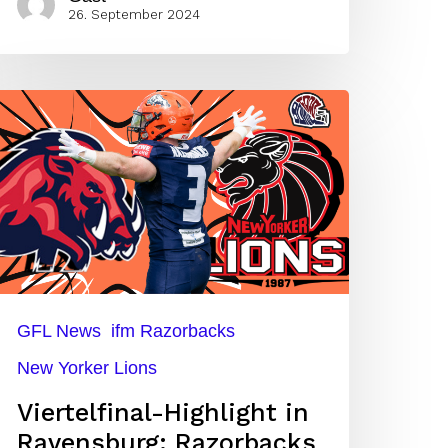
26. September 2024
iertelfinal-
ighlight
avensburg:
azorbacks
s
ions
GFL News
ifm Razorbacks
New Yorker Lions
Viertelfinal-Highlight in
Ravensburg: Razorbacks