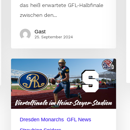
das heiß erwartete GFL-Halbfinale
zwischen den…
Gast
25. September 2024
Viertelfinale:
Monarchs
vs
Spiders
–
Duell
Dresden Monarchs
GFL News
der