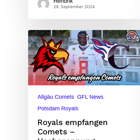
Hendrik
29. September 2024
Royals
empfangen
Comets
–
Hochspannung
garantiert!
Allgäu Comets
GFL News
Potsdam Royals
Royals empfangen
Comets –