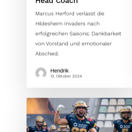
Head Coach
Marcus Herford verlässt die
Hildesheim Invaders nach
erfolgreichen Saisons; Dankbarkeit
von Vorstand und emotionaler
Abschied.
Hendrik
13. Oktober 2024
Halbfinalsieg
gegen
Invaders