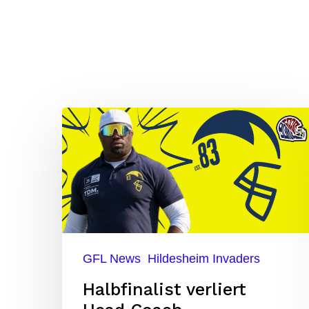
Halbfinalist
verliert
Hit enter to search or ESC to close
Head
Coach
GFL News
Hildesheim Invaders
Halbfinalist verliert