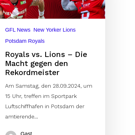
ie
acht
GFL News
New Yorker Lions
egen
Potsdam Royals
en
ekordmeister
Royals vs. Lions – Die
Macht gegen den
Rekordmeister
Am Samstag, den 28.09.2024, um
15 Uhr, treffen im Sportpark
Luftschiffhafen in Potsdam der
amtierende…
Gast