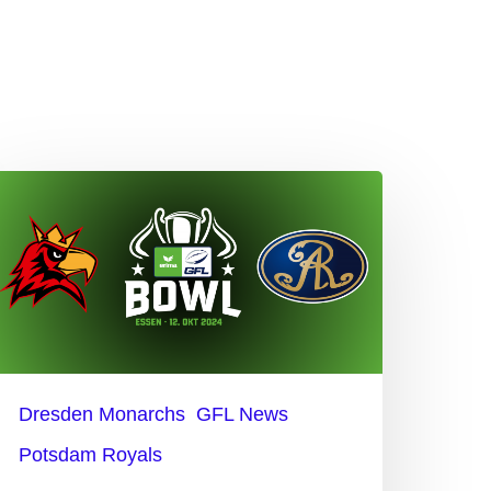
oyals
s.
onarchs
ntscheidung
um
ie
Dresden Monarchs
GFL News
eutsche
Potsdam Royals
eisterschaft