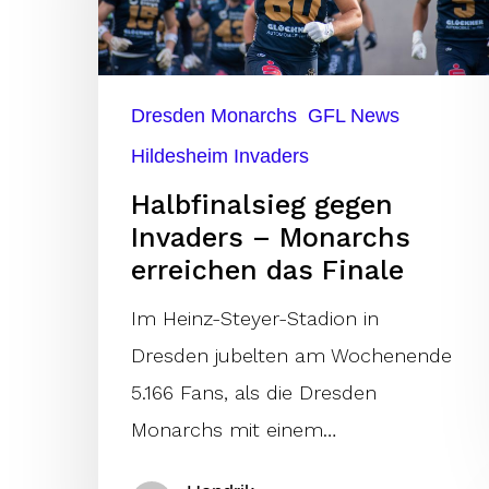
–
Monarchs
erreichen
das
Dresden Monarchs
GFL News
Finale
Hildesheim Invaders
Halbfinalsieg gegen
Invaders – Monarchs
erreichen das Finale
Im Heinz-Steyer-Stadion in
Dresden jubelten am Wochenende
5.166 Fans, als die Dresden
Monarchs mit einem…