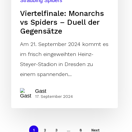
Straubing Spiders
Gegensätze
Viertelfinale: Monarchs
vs Spiders – Duell der
Gegensätze
Am 21. September 2024 kommt es
im frisch eingeweihten Heinz-
Steyer-Stadion in Dresden zu
einem spannenden…
Gast
17. September 2024
1
2
3
…
8
Next