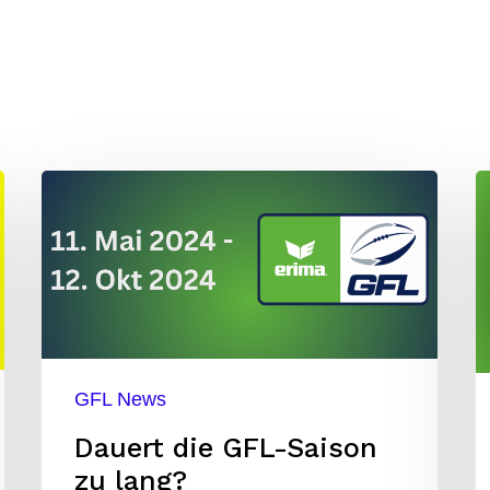
Dauert
R
die
v
GFL-
M
Saison
–
zu
E
lang?
GFL News
d
Dauert die GFL-Saison
D
zu lang?
M