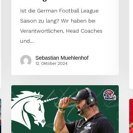
Ist die German Football League
Saison zu lang? Wir haben bei
Verantwortlichen, Head Coaches
und…
Sebastian Muehlenhof
12. Oktober 2024
Unicorns:
Head
R
Coach
v
Rothe
L
tritt