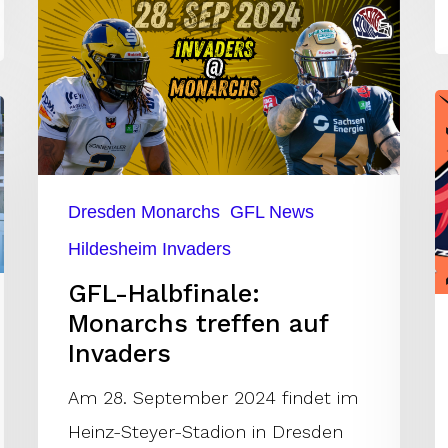
GFL-
Halbfinale:
Monarchs
V
treffen
H
auf
in
Invaders
R
Dresden Monarchs
GFL News
R
Hildesheim Invaders
v
GFL-Halbfinale:
L
Monarchs treffen auf
Invaders
Am 28. September 2024 findet im
Heinz-Steyer-Stadion in Dresden