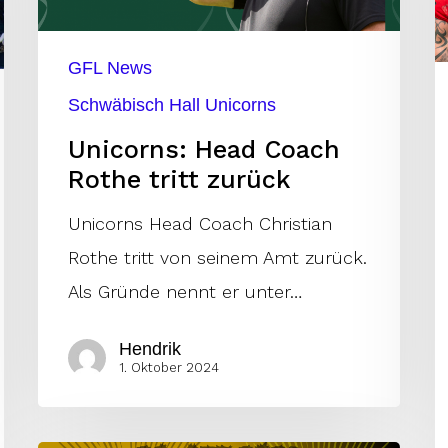
–
zurück
D
GFL News
M
g
Schwäbisch Hall Unicorns
d
Unicorns: Head Coach
R
Rothe tritt zurück
Unicorns Head Coach Christian
Rothe tritt von seinem Amt zurück.
Als Gründe nennt er unter…
Hendrik
1. Oktober 2024