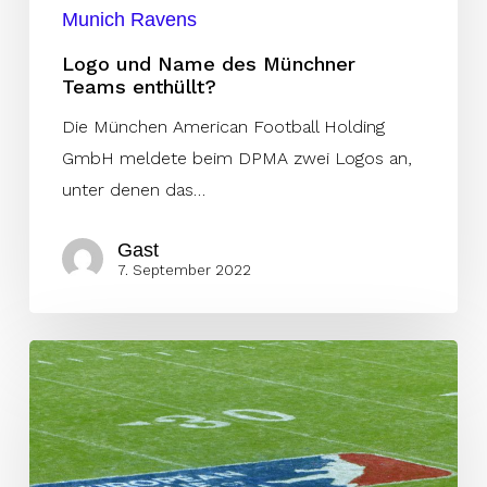
Munich Ravens
Logo und Name des Münchner
Teams enthüllt?
Die München American Football Holding
GmbH meldete beim DPMA zwei Logos an,
unter denen das…
Gast
7. September 2022
Sebastian
Stolz
als
Münchener
GM