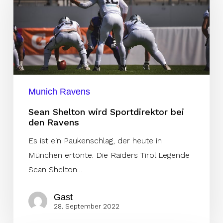
wird
Sportdirektor
bei
den
Ravens
Munich Ravens
Sean Shelton wird Sportdirektor bei
den Ravens
Es ist ein Paukenschlag, der heute in
München ertönte. Die Raiders Tirol Legende
Sean Shelton…
Gast
28. September 2022