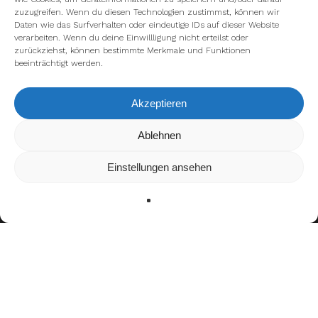
zuzugreifen. Wenn du diesen Technologien zustimmst, können wir
Daten wie das Surfverhalten oder eindeutige IDs auf dieser Website
verarbeiten. Wenn du deine Einwillligung nicht erteilst oder
zurückziehst, können bestimmte Merkmale und Funktionen
beeinträchtigt werden.
Akzeptieren
Wir verwenden Cookies, um dir die bestmögliche Erfahrung auf
Ablehnen
unserer Website zu bieten.
In den
Einstellungen
kannst du erfahren, welche Cookies wir
Einstellungen ansehen
verwenden oder sie ausschalten.
Zustimmen
Ablehnen
Einstellungen
facebook
youtube
instagram
spotify
twitch
email