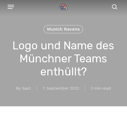
Menu
Skip
to
sear
main
content
Munich Ravens
Logo und Name des
Münchner Teams
enthüllt?
By
Gast
7. September 2022
2 min read