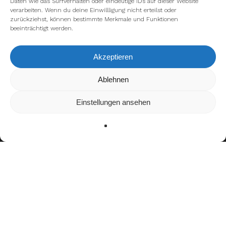
Daten wie das Surfverhalten oder eindeutige IDs auf dieser Website
verarbeiten. Wenn du deine Einwillligung nicht erteilst oder
zurückziehst, können bestimmte Merkmale und Funktionen
beeinträchtigt werden.
Akzeptieren
Wir verwenden Cookies, um dir die bestmögliche Erfahrung auf
Ablehnen
unserer Website zu bieten.
In den
Einstellungen
kannst du erfahren, welche Cookies wir
Einstellungen ansehen
verwenden oder sie ausschalten.
Zustimmen
Ablehnen
Einstellungen