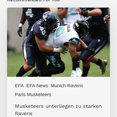
Musketeers
unterliegen
zu
starken
Ravens
EFA
EFA News
Munich Ravens
Paris Musketeers
Musketeers unterliegen zu starken
Ravens