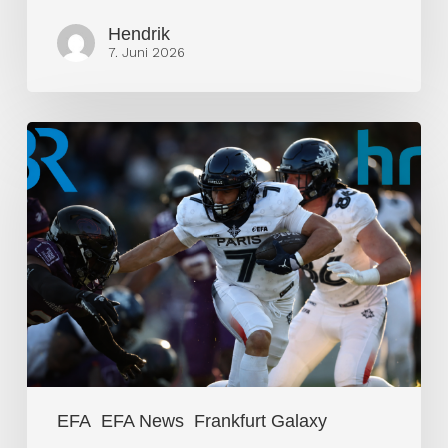
Hendrik
7. Juni 2026
Öffentlich
Rechtliche
entdecken
Football
für
sich
EFA
EFA News
Frankfurt Galaxy