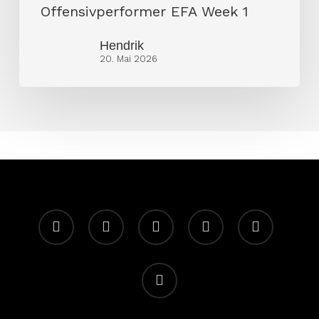
Offensivperformer EFA Week 1
Hendrik
20. Mai 2026
facebook
youtube
instagram
spotify
twitch
email