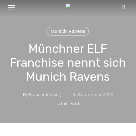
Menu
Skip
to
sear
main
content
Munich Ravens
Münchner ELF
Franchise nennt sich
Munich Ravens
By
Pressemeldung
8. September 2022
2 min read