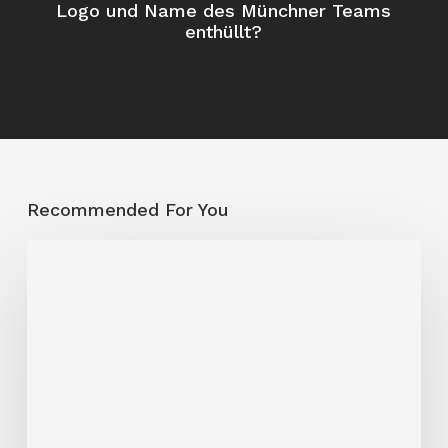
Logo und Name des Münchner Teams
enthüllt?
Recommended For You
Musketeers
unterliegen
zu
starken
Ravens