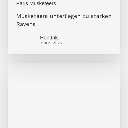
Paris Musketeers
Musketeers unterliegen zu starken
Ravens
Hendrik
7. Juni 2026
Öffentlich
Rechtliche
entdecken
Football
für
sich