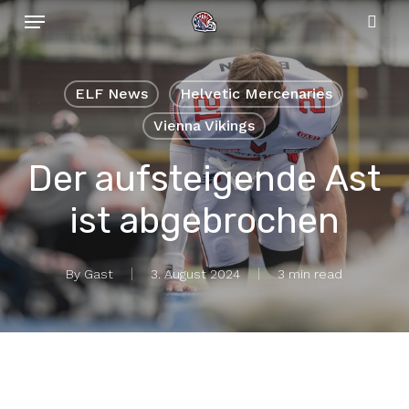
Menu
Skip
to
sear
main
content
ELF News
Helvetic Mercenaries
Vienna Vikings
Der aufsteigende Ast
ist abgebrochen
By
Gast
3. August 2024
3 min read