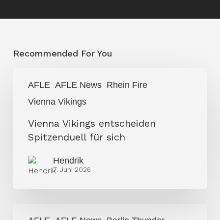
Recommended For You
Vienna
AFLE
AFLE News
Rhein Fire
Vikings
Vienna Vikings
entscheiden
Spitzenduell
Vienna Vikings entscheiden
für
Spitzenduell für sich
sich
Hendrik
7. Juni 2026
Vienna