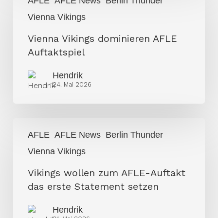
AFLE
AFLE News
Berlin Thunder
Vikings
Vienna Vikings
dominieren
AFLE
Vienna Vikings dominieren AFLE
Auftaktspiel
Auftaktspiel
Hendrik
24. Mai 2026
Vikings
AFLE
AFLE News
Berlin Thunder
wollen
Vienna Vikings
zum
AFLE-
Vikings wollen zum AFLE-Auftakt
Auftakt
das erste Statement setzen
das
erste
Hendrik