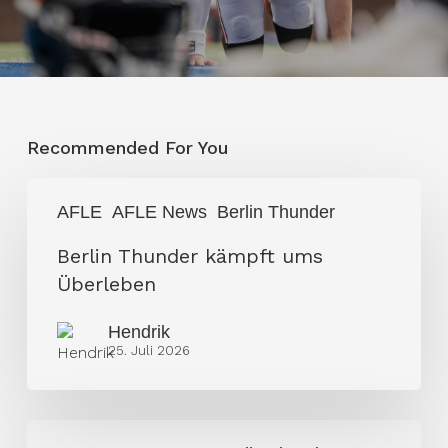
Recommended For You
Berlin
AFLE
AFLE News
Berlin Thunder
Thunder
kämpft
Berlin Thunder kämpft ums
ums
Überleben
Überleben
Hendrik
25. Juli 2026
The