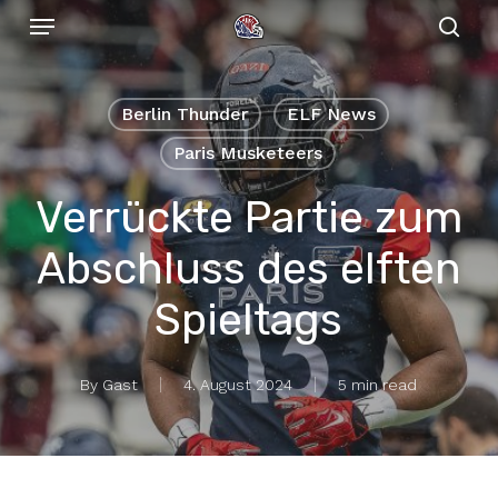
Menu
Skip
to
sear
main
content
Berlin Thunder
ELF News
Paris Musketeers
Verrückte Partie zum
Abschluss des elften
Spieltags
By
Gast
4. August 2024
5 min read