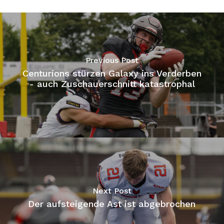
Previous Post
Centurions stürzen Galaxy ins Verderben
- auch Zuschauerschnitt katastrophal
Next Post
Der aufsteigende Ast ist abgebrochen