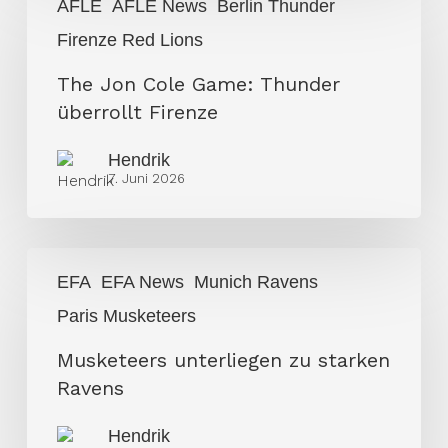
AFLE
AFLE News
Berlin Thunder
Jon
Firenze Red Lions
Cole
Game:
The Jon Cole Game: Thunder
Thunder
überrollt Firenze
überrollt
Firenze
Hendrik
7. Juni 2026
Musketeers
EFA
EFA News
Munich Ravens
unterliegen
Paris Musketeers
zu
starken
Musketeers unterliegen zu starken
Ravens
Ravens
Hendrik