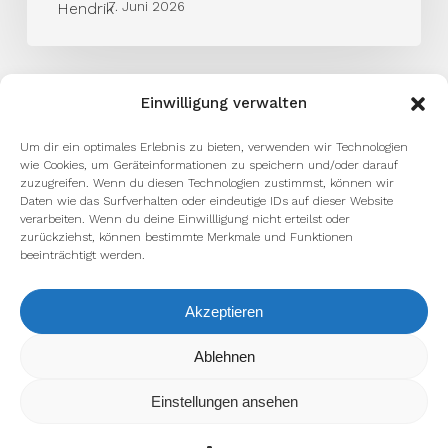
7. Juni 2026
Einwilligung verwalten
Um dir ein optimales Erlebnis zu bieten, verwenden wir Technologien
wie Cookies, um Geräteinformationen zu speichern und/oder darauf
zuzugreifen. Wenn du diesen Technologien zustimmst, können wir
Daten wie das Surfverhalten oder eindeutige IDs auf dieser Website
verarbeiten. Wenn du deine Einwillligung nicht erteilst oder
zurückziehst, können bestimmte Merkmale und Funktionen
beeinträchtigt werden.
Akzeptieren
Wir verwenden Cookies, um dir die bestmögliche Erfahrung auf
Ablehnen
unserer Website zu bieten.
In den
Einstellungen
kannst du erfahren, welche Cookies wir
Einstellungen ansehen
verwenden oder sie ausschalten.
Zustimmen
Ablehnen
Einstellungen