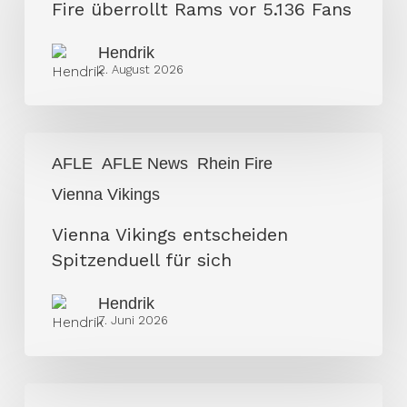
Rams
Fire überrollt Rams vor 5.136 Fans
vor
Hendrik
5.136
2. August 2026
Fans
Vienna
AFLE
AFLE News
Rhein Fire
Vikings
Vienna Vikings
entscheiden
Spitzenduell
Vienna Vikings entscheiden
für
Spitzenduell für sich
sich
Hendrik
7. Juni 2026
NFL-