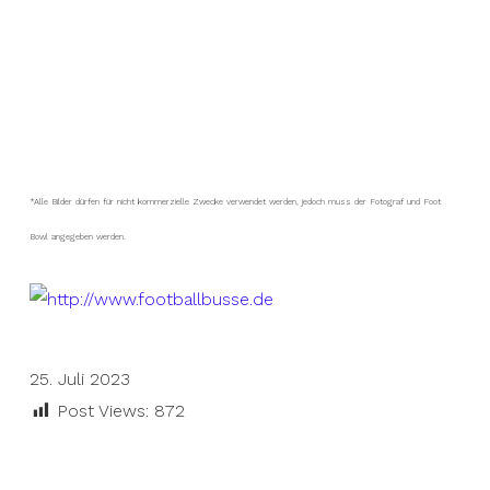
*Alle Bilder dürfen für nicht kommerzielle Zwecke verwendet werden, jedoch muss der Fotograf und Foot
Bowl angegeben werden.
25. Juli 2023
Post Views:
872