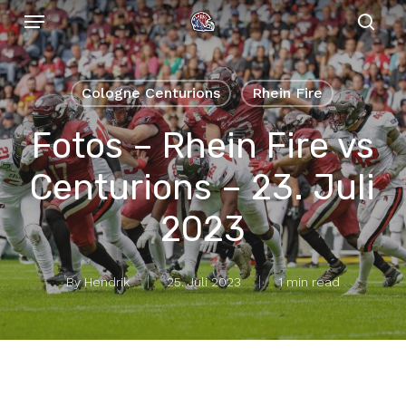
Menu
Skip
to
sear
main
content
Cologne Centurions
Rhein Fire
Fotos – Rhein Fire vs
Centurions – 23. Juli
2023
By
Hendrik
25. Juli 2023
1 min read