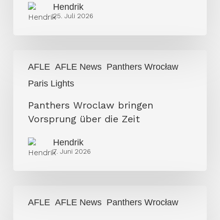
Hendrik
25. Juli 2026
Panthers
AFLE
AFLE News
Panthers Wrocław
Wroclaw
Paris Lights
bringen
Vorsprung
Panthers Wroclaw bringen
über
Vorsprung über die Zeit
die
Zeit
Hendrik
7. Juni 2026
Der
AFLE
AFLE News
Panthers Wrocław
erste