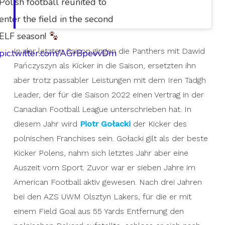
Polish football reunited to
enter the field in the second
ELF season!
In der letzten Saison gingen die Panthers mit Dawid
pic.twitter.com/AGrBpevvDm
Pańczyszyn als Kicker in die Saison, ersetzten ihn
aber trotz passabler Leistungen mit dem Iren Tadgh
Leader, der für die Saison 2022 einen Vertrag in der
Canadian Football League unterschrieben hat. In
diesem Jahr wird
Piotr Gołacki
der Kicker des
polnischen Franchises sein. Gołacki gilt als der beste
Kicker Polens, nahm sich letztes Jahr aber eine
Auszeit vom Sport. Zuvor war er sieben Jahre im
American Football aktiv gewesen. Nach drei Jahren
bei den AZS UWM Olsztyn Lakers, für die er mit
einem Field Goal aus 55 Yards Entfernung den