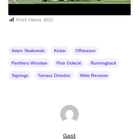
Post Views:
600
Adam Skakowski
Kicker
Offseason
Panthers Wrocław
Piotr Gołacki
Runningback
Signings
Tomasz Dziedzic
Wide Receiver
Gast