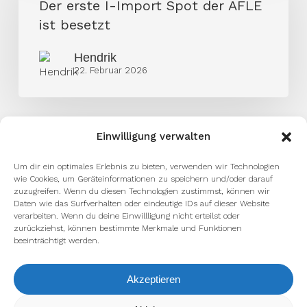
I-
Der erste I-Import Spot der AFLE
Import
ist besetzt
Spot
Hendrik
der
22. Februar 2026
AFLE
ist
besetzt
Einwilligung verwalten
Um dir ein optimales Erlebnis zu bieten, verwenden wir Technologien
wie Cookies, um Geräteinformationen zu speichern und/oder darauf
zuzugreifen. Wenn du diesen Technologien zustimmst, können wir
Daten wie das Surfverhalten oder eindeutige IDs auf dieser Website
verarbeiten. Wenn du deine Einwillligung nicht erteilst oder
zurückziehst, können bestimmte Merkmale und Funktionen
beeinträchtigt werden.
Akzeptieren