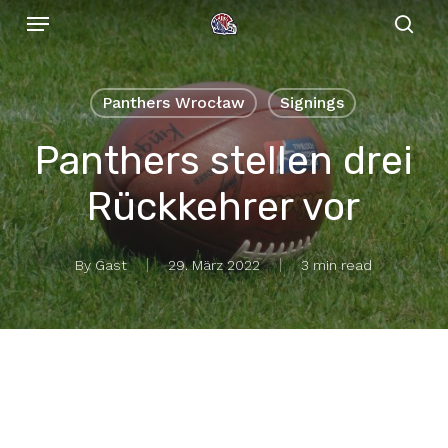
Menu
Skip
to
sear
main
content
Panthers Wrocław
Signings
Panthers stellen drei
Rückkehrer vor
By
Gast
29. März 2022
3 min read