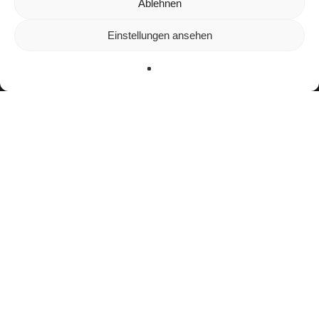
Wir verwenden Cookies, um dir die bestmögliche Erfahrung auf
Ablehnen
unserer Website zu bieten.
In den
Einstellungen
kannst du erfahren, welche Cookies wir
Einstellungen ansehen
verwenden oder sie ausschalten.
Zustimmen
Ablehnen
Einstellungen
facebook
youtube
instagram
spotify
twitch
email