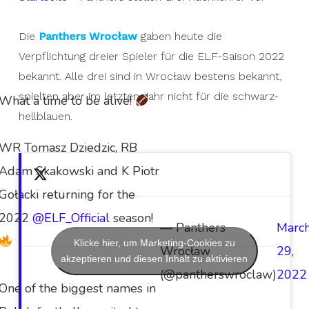
Die
Panthers Wrocław
gaben heute die
Verpflichtung dreier Spieler für die ELF-Saison 2022
bekannt. Alle drei sind in Wrocław bestens bekannt,
spielten aber im letzten Jahr nicht für die schwarz-
What a time to be alive!
hellblauen.
WR Tomasz Dziedzic, RB
Adam Skakowski and K Piotr
Gołacki returning for the
2022
@ELF_Official
season!
— Panthers
Marc
Klicke hier, um Marketing-Cookies zu
Wrocław
29,
akzeptieren und diesen Inhalt zu aktivieren
(@pantherswroclaw)
2022
One of the biggest names in