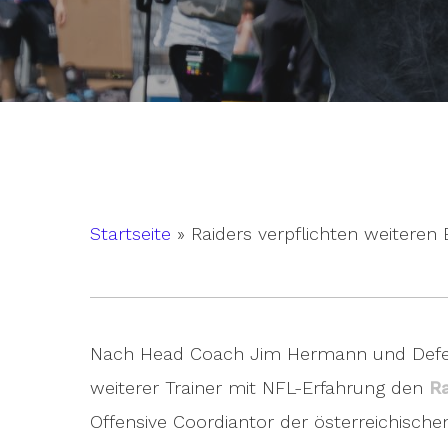
Startseite
»
Raiders verpflichten weitere
Nach Head Coach Jim Hermann und Defensi
weiterer Trainer mit NFL-Erfahrung den
Ra
Hit enter to search or ESC to close
Offensive Coordiantor der österreichische