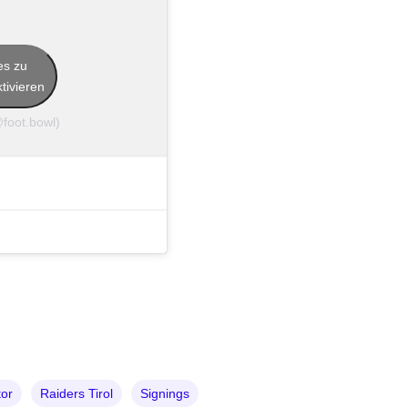
es zu
tivieren
foot.bowl)
tor
Raiders Tirol
Signings