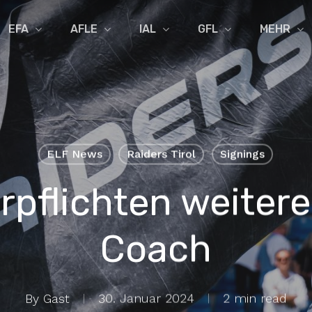
EFA
AFLE
IAL
GFL
MEHR
ELF News
Raiders Tirol
Signings
erpflichten weiter
Coach
By
Gast
30. Januar 2024
2 min read