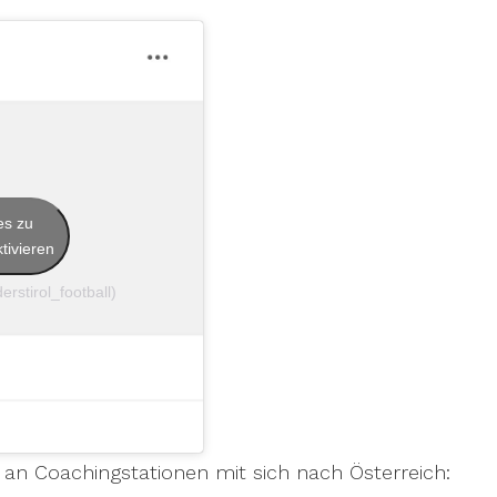
es zu
tivieren
rstirol_football)
 an Coachingstationen mit sich nach Österreich: