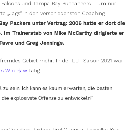
nta Falcons und Tampa Bay Buccaneers – um nur
erte „Jags“ in den verschiedensten Coaching
ay Packers unter Vertrag: 2006 hatte er dort die
. Im Trainerstab von Mike McCarthy dirigierte er
 Favre und Greg Jennings.
n fremdes Gebiet mehr: In der ELF-Saison 2021 war
rs Wrocław
tätig.
ol zu sein. Ich kann es kaum erwarten, die besten
ie explosivste Offense zu entwickeln!“
ngjährigem Raiders Tirol Offensiv-Playcaller Kyle