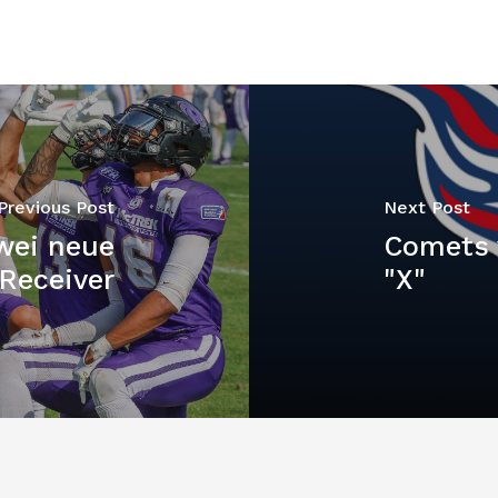
Previous Post
Next Post
zwei neue
Comets 
Receiver
"X"