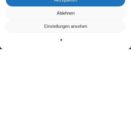
Wir verwenden Cookies, um dir die bestmögliche Erfahrung auf
Ablehnen
unserer Website zu bieten.
In den
Einstellungen
kannst du erfahren, welche Cookies wir
Einstellungen ansehen
verwenden oder sie ausschalten.
Zustimmen
Ablehnen
Einstellungen
facebook
youtube
instagram
spotify
twitch