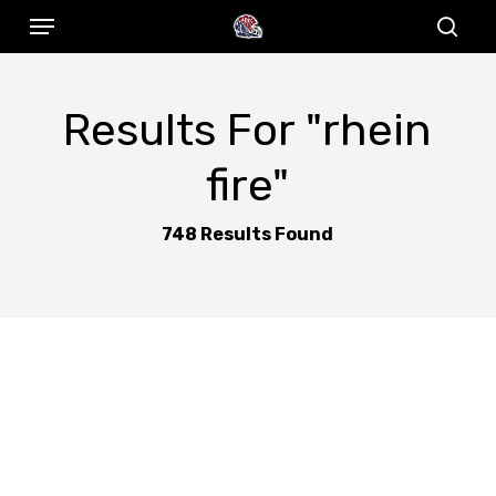
Menu
Skip
to
sear
main
content
Results For
"rhein
fire"
748 Results Found