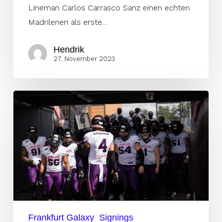
Lineman Carlos Carrasco Sanz einen echten
Madrilenen als erste…
Hendrik
27. November 2023
Galaxy
hält
an
Defensive
End
fest
Frankfurt Galaxy
Signings