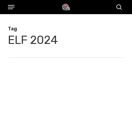
Menu
Skip
to
sear
main
Tag
content
ELF 2024