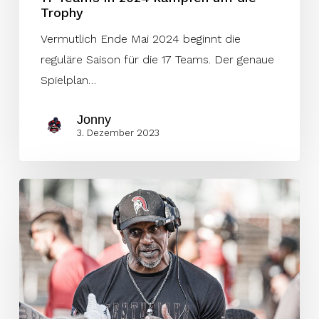
Trophy
Vermutlich Ende Mai 2024 beginnt die
reguläre Saison für die 17 Teams. Der genaue
Spielplan…
Jonny
3. Dezember 2023
Galaxy
verpflichtet
den
DC
der
Centurions