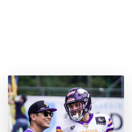
Panthers
schnappen
sich
Adrià
Botella
Moreno