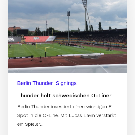
schwedischen
O-
Liner
Berlin Thunder
Signings
Thunder holt schwedischen O-Liner
Berlin Thunder investiert einen wichtigen E-
Spot in die O-Line. Mit Lucas Lavin verstärkt
ein Spieler…