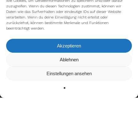
wie Cookies, um Geräteinformationen zu speichern und/oder darauf
zuzugreifen. Wenn du diesen Technologien zustimmst, können wir
Daten wie das Surfverhalten oder eindeutige IDs auf dieser Website
verarbeiten. Wenn du deine Einwillligung nicht erteilst oder
zurückziehst, können bestimmte Merkmale und Funktionen
beeinträchtigt werden.
Akzeptieren
Wir verwenden Cookies, um dir die bestmögliche Erfahrung auf
Ablehnen
unserer Website zu bieten.
In den
Einstellungen
kannst du erfahren, welche Cookies wir
Einstellungen ansehen
verwenden oder sie ausschalten.
Zustimmen
Ablehnen
Einstellungen