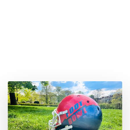
Foot
Bowl’s
MVP
of
Week
5: