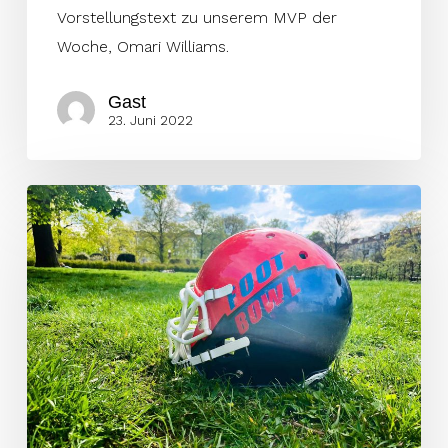
Vorstellungstext zu unserem MVP der
Woche, Omari Williams.
Gast
23. Juni 2022
Unser
MVP
der
Woche
ist
Joc
Crawford