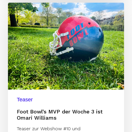
Foot
Bowl’s
MVP
der
Woche
3
ist
Omari
Williams
Teaser
Foot Bowl’s MVP der Woche 3 ist
Omari Williams
Teaser zur Webshow #10 und