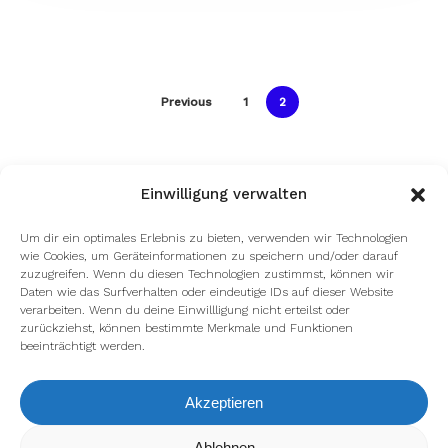
Previous
1
2
Einwilligung verwalten
Um dir ein optimales Erlebnis zu bieten, verwenden wir Technologien
wie Cookies, um Geräteinformationen zu speichern und/oder darauf
zuzugreifen. Wenn du diesen Technologien zustimmst, können wir
Daten wie das Surfverhalten oder eindeutige IDs auf dieser Website
verarbeiten. Wenn du deine Einwillligung nicht erteilst oder
zurückziehst, können bestimmte Merkmale und Funktionen
beeinträchtigt werden.
facebook
youtube
instagram
spotify
twitch
Akzeptieren
email
Wir verwenden Cookies, um dir die bestmögliche Erfahrung auf
Ablehnen