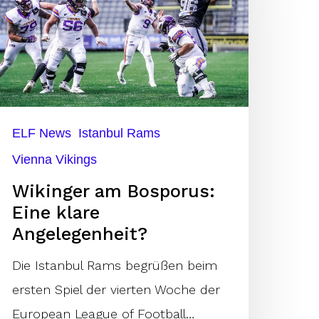
ine
lare
ngelegenheit?
ELF News
Istanbul Rams
Vienna Vikings
Wikinger am Bosporus:
Eine klare
Angelegenheit?
Die Istanbul Rams begrüßen beim
ersten Spiel der vierten Woche der
European League of Football…