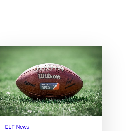
ie
Wandervögel“
er
LF
ELF News