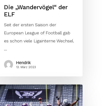
Die „Wandervögel“ der
ELF
Seit der ersten Saison der
European League of Football gab
es schon viele Ligainterne Wechsel.
…
Hendrik
13. März 2023
ikinger
m
osporus: