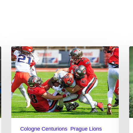
Centurions
D
brechen
„
Fluch
d
E
Cologne Centurions
Prague Lions