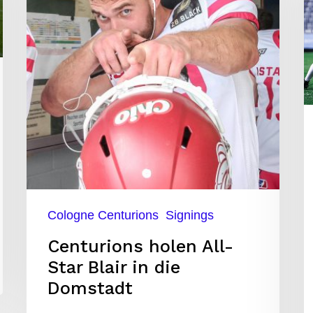
Star
E
Blair
k
in
A
die
Domstadt
Cologne Centurions
Signings
Centurions holen All-
Star Blair in die
Domstadt