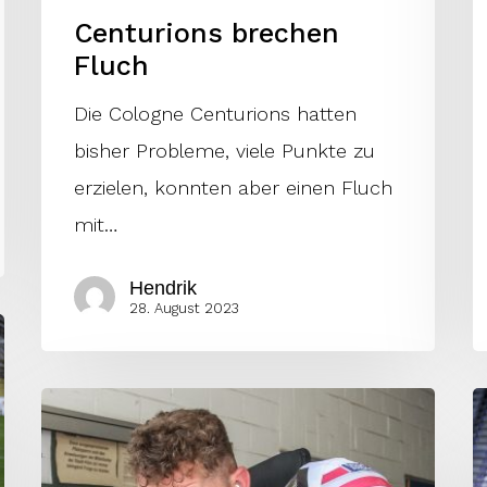
Centurions brechen
Fluch
Die Cologne Centurions hatten
bisher Probleme, viele Punkte zu
erzielen, konnten aber einen Fluch
mit…
Hendrik
28. August 2023
Centurions
W
holen
a
All-
B