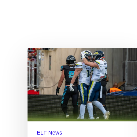
Hit enter to search or ESC to close
Die
Top-
Performer
der
Woche
5
ELF News