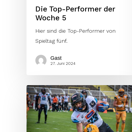
Die Top-Performer der
Woche 5
Hier sind die Top-Performer von
Spieltag fünf.
Gast
27. Juni 2024
KW
48:
Fünf
weitere
QBs