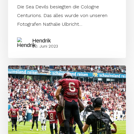
Die Sea Devils besiegten die Cologne
Centurions. Das alles wurde von unseren
Fotografen Nathalie Ulbricht…
Hendrik
20. Juni 2023
Clark
und
van
Santen
brillieren