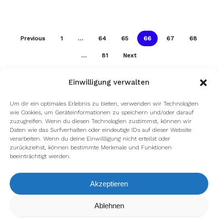
Previous
1
…
64
65
66
67
68
…
81
Next
Einwilligung verwalten
Um dir ein optimales Erlebnis zu bieten, verwenden wir Technologien
wie Cookies, um Geräteinformationen zu speichern und/oder darauf
zuzugreifen. Wenn du diesen Technologien zustimmst, können wir
Daten wie das Surfverhalten oder eindeutige IDs auf dieser Website
verarbeiten. Wenn du deine Einwillligung nicht erteilst oder
zurückziehst, können bestimmte Merkmale und Funktionen
beeinträchtigt werden.
Akzeptieren
Wir verwenden Cookies, um dir die bestmögliche Erfahrung auf
Ablehnen
unserer Website zu bieten.