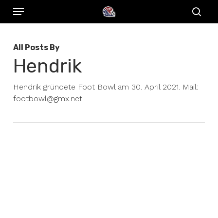
Menu
Skip
to
sear
main
All Posts By
content
Hendrik
Hendrik gründete Foot Bowl am 30. April 2021. Mail:
footbowl@gmx.net