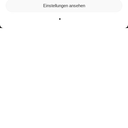
In den
Einstellungen
kannst du erfahren, welche Cookies wir
Einstellungen ansehen
verwenden oder sie ausschalten.
Zustimmen
Ablehnen
Einstellungen
facebook
youtube
instagram
spotify
twitch
email