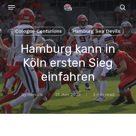
Menu
Skip
to
sear
main
content
Cologne Centurions
Hamburg Sea Devils
Hamburg kann in
Köln ersten Sieg
einfahren
By
Hendrik
21. Juni 2023
3 min read