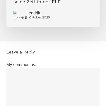
seine Zeit in der ELF
seine
Zeit
Hendrik
6. Oktober 2025
in
der
ELF
Leave a Reply
My comment is..