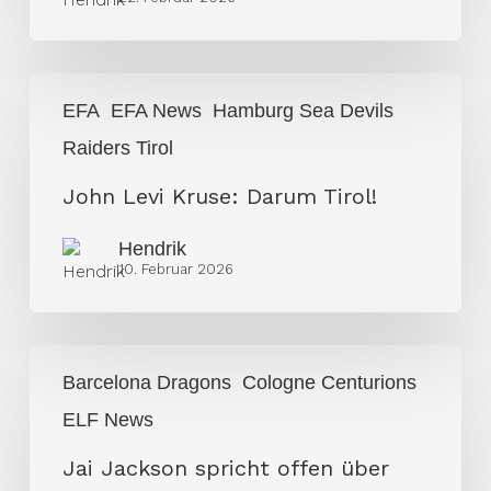
John
EFA
EFA News
Hamburg Sea Devils
Levi
Raiders Tirol
Kruse:
Darum
John Levi Kruse: Darum Tirol!
Tirol!
Hendrik
10. Februar 2026
Jai
Barcelona Dragons
Cologne Centurions
Jackson
ELF News
spricht
offen
Jai Jackson spricht offen über
über