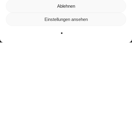
Wir verwenden Cookies, um dir die bestmögliche Erfahrung auf
Ablehnen
unserer Website zu bieten.
In den
Einstellungen
kannst du erfahren, welche Cookies wir
Einstellungen ansehen
verwenden oder sie ausschalten.
Zustimmen
Ablehnen
Einstellungen
facebook
youtube
instagram
spotify
twitch