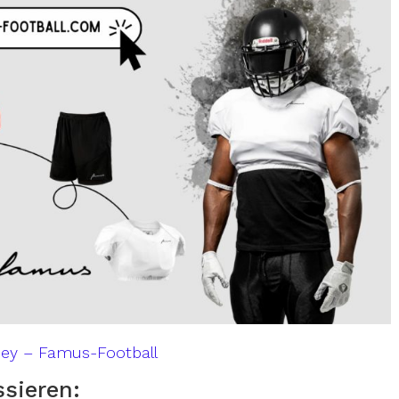
sey – Famus-Football
ssieren: