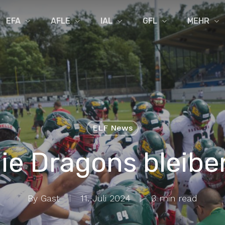
EFA
AFLE
IAL
GFL
MEHR
ELF News
ie Dragons bleibe
By
Gast
11. Juli 2024
3 min read