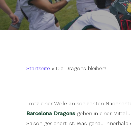
Startseite
»
Die Dragons bleiben!
Trotz einer Welle an schlechten Nachricht
Barcelona Dragons
geben in einer Mitteil
Hit enter to search or ESC to close
Saison gesichert ist. Was genau innerhalb 