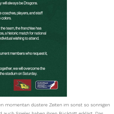
hen momentan düstere Zeiten im sonst so sonnigen
 auch Spieler haben ihren Rücktritt erklärt. Das