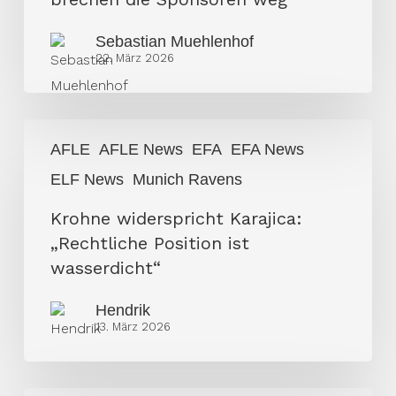
Sebastian Muehlenhof
22. März 2026
Krohne
AFLE
AFLE News
EFA
EFA News
widerspricht
ELF News
Munich Ravens
Karajica:
„Rechtliche
Krohne widerspricht Karajica:
Position
„Rechtliche Position ist
ist
wasserdicht“
wasserdicht“
Hendrik
13. März 2026