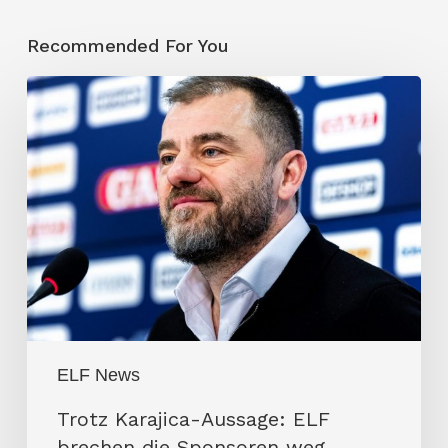
Recommended For You
Trotz
Karajica-
Aussage:
ELF
brechen
die
Sponsoren
weg
ELF News
Trotz Karajica-Aussage: ELF
brechen die Sponsoren weg