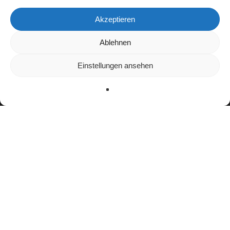
Akzeptieren
Wir verwenden Cookies, um dir die bestmögliche Erfahrung auf
Ablehnen
unserer Website zu bieten.
In den
Einstellungen
kannst du erfahren, welche Cookies wir
Einstellungen ansehen
verwenden oder sie ausschalten.
Zustimmen
Ablehnen
Einstellungen
facebook
youtube
instagram
spotify
twitch