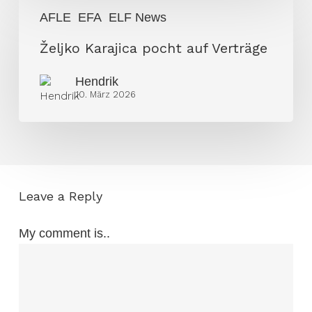
Željko
AFLE
EFA
ELF News
Karajica
pocht
Željko Karajica pocht auf Verträge
auf
Hendrik
Verträge
10. März 2026
Leave a Reply
My comment is..