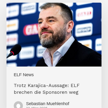
Trotz
Karajica-
Aussage:
ELF
brechen
die
Sponsoren
weg
ELF News
Trotz Karajica-Aussage: ELF
brechen die Sponsoren weg
Sebastian Muehlenhof