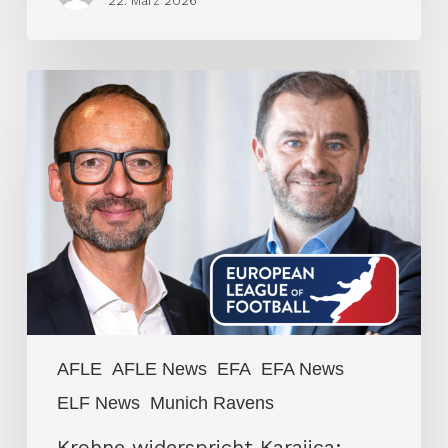
22. März 2026
Krohne
widerspricht
Karajica:
„Rechtliche
Position
ist
wasserdicht“
AFLE
AFLE News
EFA
EFA News
ELF News
Munich Ravens
Krohne widerspricht Karajica: