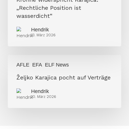
„Rechtliche Position ist
wasserdicht“
Hendrik
13. März 2026
Željko
AFLE
EFA
ELF News
Karajica
pocht
Željko Karajica pocht auf Verträge
auf
Hendrik
Verträge
10. März 2026