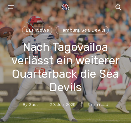
Menu
Skip
to
sear
main
content
ELF News
Hamburg Sea Devils
Nach Tagovailoa
verlässt ein weiterer
Quarterback die Sea
Devils
By
Gast
29. Juni 2025
3 min read