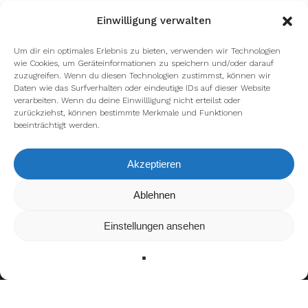
Einwilligung verwalten
Um dir ein optimales Erlebnis zu bieten, verwenden wir Technologien
wie Cookies, um Geräteinformationen zu speichern und/oder darauf
zuzugreifen. Wenn du diesen Technologien zustimmst, können wir
Daten wie das Surfverhalten oder eindeutige IDs auf dieser Website
verarbeiten. Wenn du deine Einwillligung nicht erteilst oder
zurückziehst, können bestimmte Merkmale und Funktionen
beeinträchtigt werden.
facebook
youtube
instagram
spotify
twitch
Akzeptieren
Wir verwenden Cookies, um dir die bestmögliche Erfahrung auf
Ablehnen
email
unserer Website zu bieten.
In den
Einstellungen
kannst du erfahren, welche Cookies wir
Einstellungen ansehen
verwenden oder sie ausschalten.
Zustimmen
Ablehnen
Einstellungen
Impressum
Datenschutzerklärung