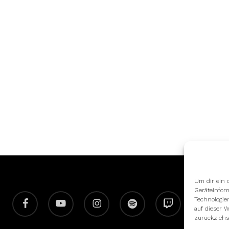
Um dir ein 
Geräteinfor
facebook
youtube
instagram
spotify
twitch
email
Technologie
auf dieser W
zurückziehs