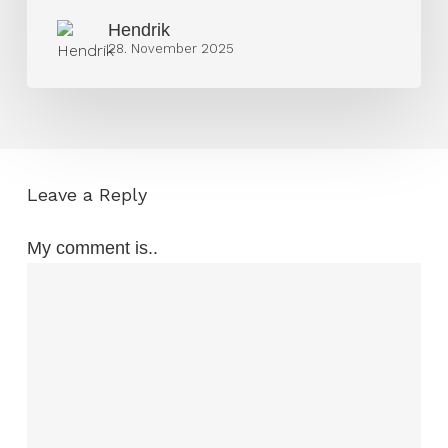
„Es
Hendrik
fühlt
28. November 2025
sich
einfach
nicht
gut
an“
Leave a Reply
My comment is..