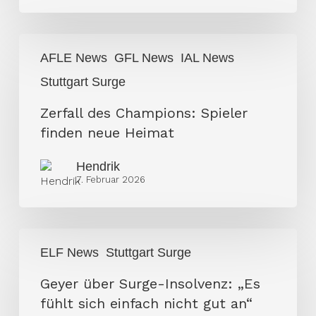
Asche?
Zerfall
AFLE News
GFL News
IAL News
des
Stuttgart Surge
Champions:
Spieler
Zerfall des Champions: Spieler
finden
finden neue Heimat
neue
Heimat
Hendrik
7. Februar 2026
Geyer
ELF News
Stuttgart Surge
über
Surge-
Geyer über Surge-Insolvenz: „Es
Insolvenz:
fühlt sich einfach nicht gut an“