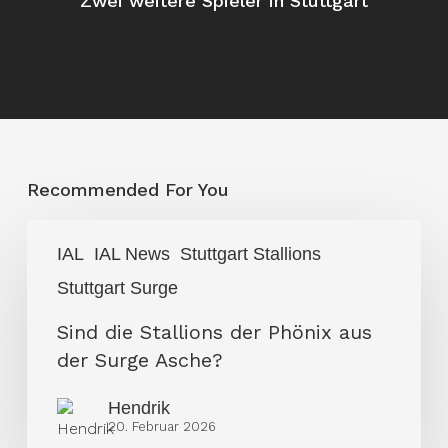
Zwei weitere Spieler in Stuttgart
Recommended For You
Sind
IAL
IAL News
Stuttgart Stallions
die
Stuttgart Surge
Stallions
der
Sind die Stallions der Phönix aus
Phönix
der Surge Asche?
aus
der
Hendrik
20. Februar 2026
Surge