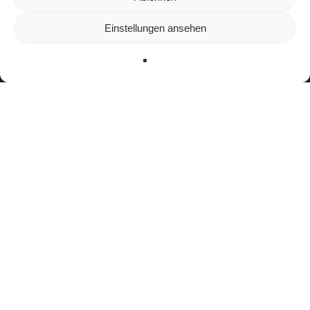
unserer Website zu bieten.
In den
Einstellungen
kannst du erfahren, welche Cookies wir
Einstellungen ansehen
verwenden oder sie ausschalten.
Zustimmen
Ablehnen
Einstellungen
facebook
youtube
instagram
spotify
twitch