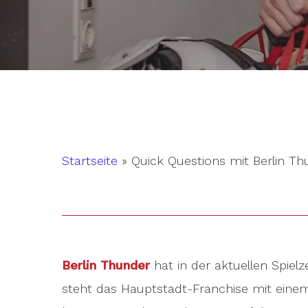
Startseite
»
Quick Questions mit Berlin T
Berlin Thunder
hat in der aktuellen Spielz
Hit enter to search or ESC to close
steht das Hauptstadt-Franchise mit eine