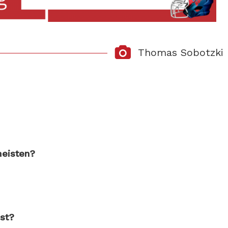
Thomas Sobotzki
meisten?
ast?