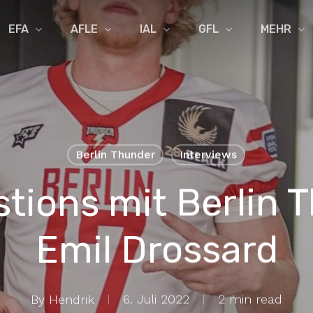
EFA
AFLE
IAL
GFL
MEHR
Berlin Thunder
Interviews
stions mit Berlin 
Emil Drossard
By
Hendrik
6. Juli 2022
2 min read