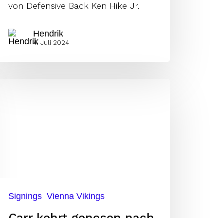
von Defensive Back Ken Hike Jr.
Hendrik
4. Juli 2024
arr
ehrt
enesen
ach
ien
urück
Signings
Vienna Vikings
Carr kehrt genesen nach