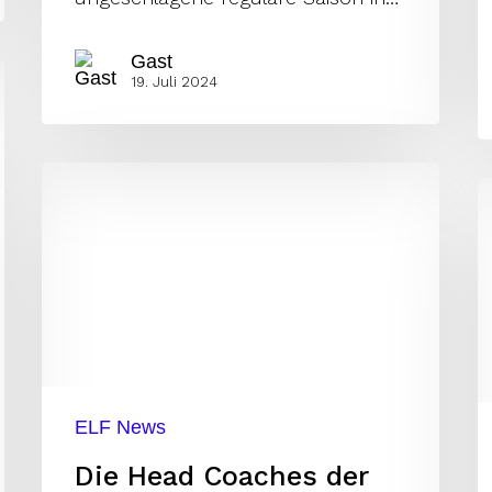
Gast
19. Juli 2024
Die
C
Head
k
Coaches
g
der
n
ELF
W
2023
z
ELF News
Die Head Coaches der