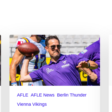
Vikings
N
wollen
–
zum
C
AFLE-
„
Auftakt
p
das
z
erste
u
AFLE
AFLE News
Berlin Thunder
Statement
Vienna Vikings
setzen