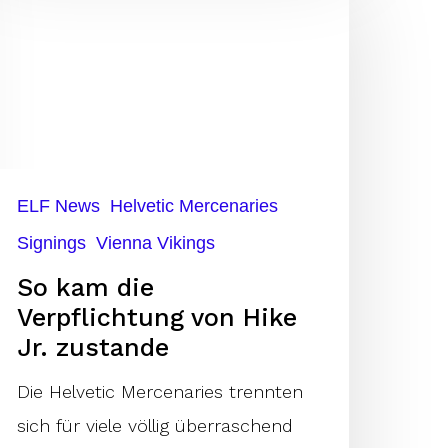
am
ie
erpflichtung
on
ike
.
ELF News
Helvetic Mercenaries
ustande
Signings
Vienna Vikings
So kam die
Verpflichtung von Hike
Jr. zustande
Die Helvetic Mercenaries trennten
sich für viele völlig überraschend