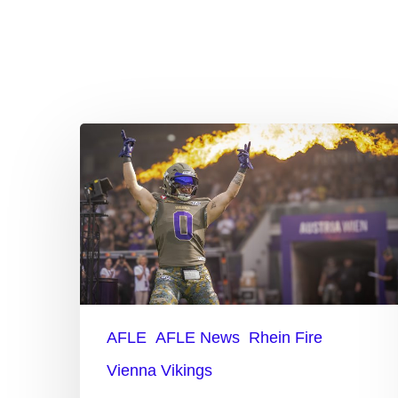
Vienna
Vikings
entscheiden
Hit enter to search or ESC to close
Spitzenduell
für
sich
AFLE
AFLE News
Rhein Fire
Vienna Vikings