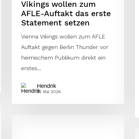
Vikings wollen zum
AFLE-Auftakt das erste
Statement setzen
Vienna Vikings wollen zum AFLE
Auftakt gegen Berlin Thunder vor
heimischem Publikum direkt ein
erstes…
Hendrik
21. Mai 2026
Aleksandar
Milanovic:
S