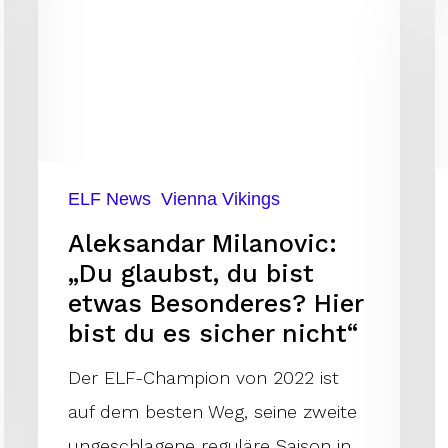
„Du
k
glaubst,
d
du
V
bist
v
etwas
H
Besonderes?
Jr
ELF News
Vienna Vikings
Hier
z
Aleksandar Milanovic:
bist
„Du glaubst, du bist
du
etwas Besonderes? Hier
es
bist du es sicher nicht“
sicher
Der ELF-Champion von 2022 ist
nicht“
auf dem besten Weg, seine zweite
ungeschlagene reguläre Saison in…