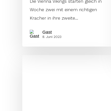
Die Vienna Vikings starten gleich in
Woche zwei mit einem richtigen
Kracher in ihre zweite…
Gast
8. Juni 2023
The
X-
Factor
is
back!
Exavier
Edwards