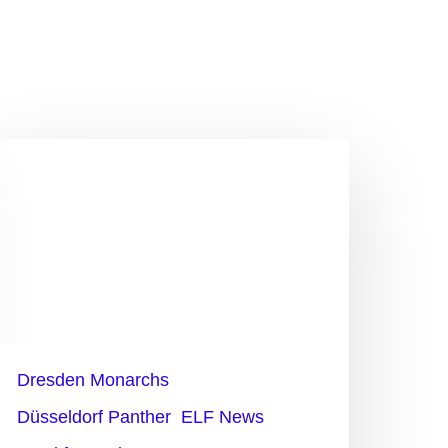
ewszone
alaycay:
Holmes
asst
u
ns…“
Dresden Monarchs
Düsseldorf Panther
ELF News