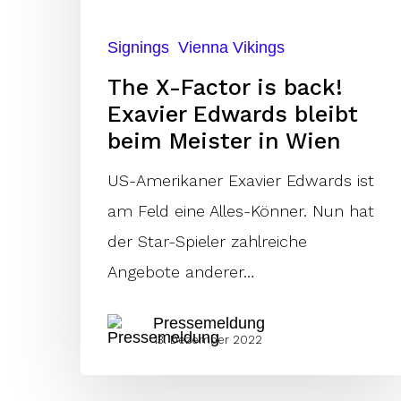
bleibt
Signings
Vienna Vikings
beim
The X-Factor is back!
Meister
Exavier Edwards bleibt
in
beim Meister in Wien
Wien
US-Amerikaner Exavier Edwards ist
am Feld eine Alles-Könner. Nun hat
der Star-Spieler zahlreiche
Angebote anderer…
Pressemeldung
13. Dezember 2022